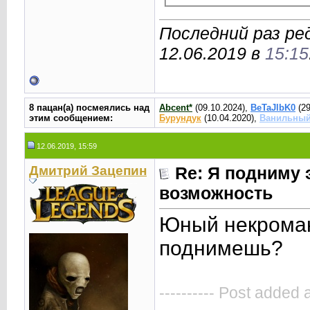
Последний раз ре
12.06.2019 в
15:15
8 пацан(а) посмеялись над
Abcent*
(09.10.2024),
BeTaJlbK0
(29
этим сообщением:
Бурундук
(10.04.2020),
Ванильный
12.06.2019, 15:59
Дмитрий Зацепин
Re: Я подниму 
возможность
Юный некромант
поднимешь?
---------- Post added 