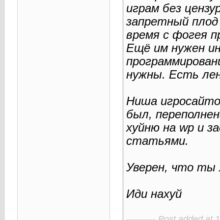
играм без цензу
запретный плод с
время с фогея п
Ещё им нужен и
программирован
нужны. Есть ле
Ниша игросайтов
был, переполне
хуйню на wp и 
статьями.
Уверен, что ты 
Иди нахуй
---------- Post added at 1