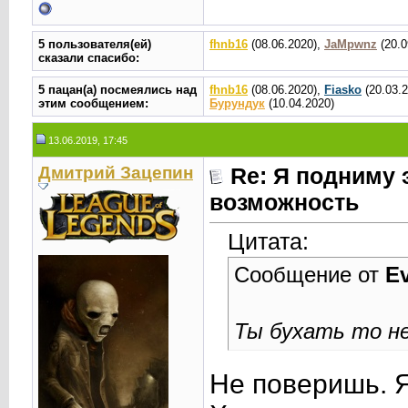
5 пользователя(ей)
fhnb16
(08.06.2020),
JaMpwnz
(20.0
сказали cпасибо:
5 пацан(а) посмеялись над
fhnb16
(08.06.2020),
Fiasko
(20.03.
этим сообщением:
Бурундук
(10.04.2020)
13.06.2019, 17:45
Дмитрий Зацепин
Re: Я подниму 
возможность
Цитата:
Сообщение от
E
Ты бухать то н
Не поверишь. Я