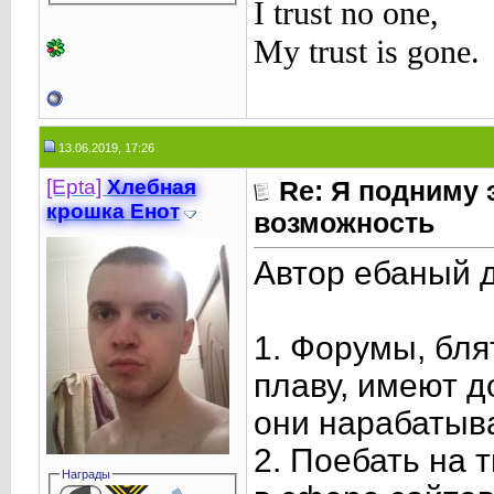
I trust no one,
My trust is gone.
13.06.2019, 17:26
[Epta]
Хлебная
Re: Я подниму 
крошкa Енот
возможность
Автор ебаный д
1. Форумы, бля
плаву, имеют д
они нарабатыв
2. Поебать на 
Награды