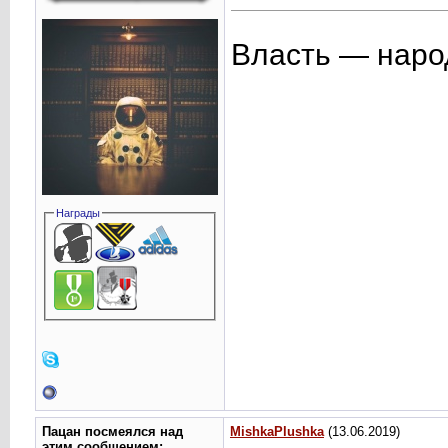
Власть — нар
Награды
Пацан посмеялся над
MishkaPlushka
(13.06.2019)
этим сообщением: