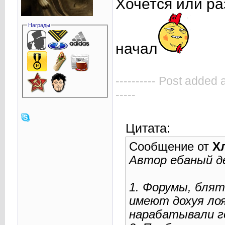
Хочется или ра
Награды
начал
---------- Post added 
-----
Цитата:
Сообщение от
Х
Автор ебаный де
1. Форумы, блят
имеют дохуя ло
нарабатывали г