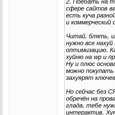
2. Поебать на т
сфере сайтов ва
есть куча разно
и коммерческий 
Читай, блять, и
нужно все нахуй
оптимизацию. Ка
хуйню на wp и п
Ну и плюс основ
можно покупать 
захуярят ключев
Но сейчас без С
обречён на пров
глада, тебе нуж
интерактив. Хуя