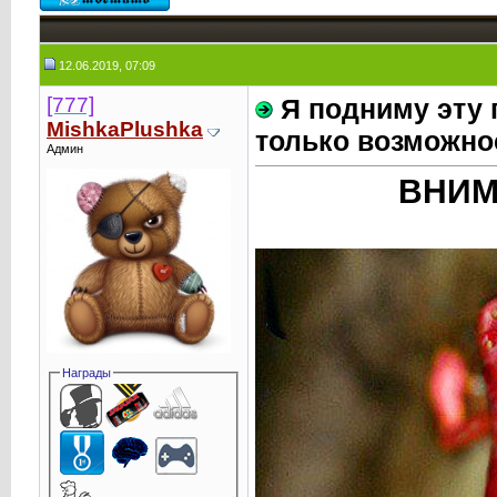
12.06.2019, 07:09
[777]
Я подниму эту 
MishkaPlushka
только возможно
Админ
ВНИМ
Награды