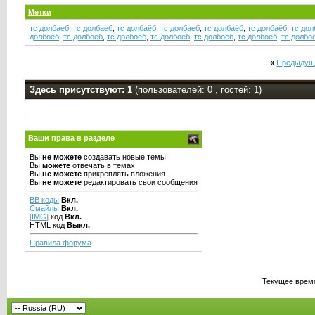
Метки
тс долбаеб
,
тс долбаеб
,
тс долбаёб
,
тс долбаеб
,
тс долбаёб
,
тс долбаёб
,
тс дол
долбоеб
,
тс долбоеб
,
тс долбоеб
,
тс долбоёб
,
тс долбоёб
,
тс долбоёб
,
тс долбо
«
Предыдущ
Здесь присутствуют: 1
(пользователей: 0 , гостей: 1)
Ваши права в разделе
Вы
не можете
создавать новые темы
Вы
можете
отвечать в темах
Вы
не можете
прикреплять вложения
Вы
не можете
редактировать свои сообщения
BB коды
Вкл.
Смайлы
Вкл.
[IMG]
код
Вкл.
HTML код
Выкл.
Правила форума
Текущее врем