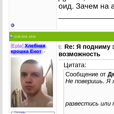
оид. Зачем на 
____________
13.06.2019, 18:03
[Epta]
Хлебная
Re: Я подниму 
крошкa Енот
возможность
Цитата:
Сообщение от
Д
Не поверишь. Я 
развестись или 
Награды