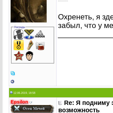
-----
Охренеть, я зде
забыл, что у ме
Награды
____________
12.06.2019, 18:58
Epsilon
Re: Я подниму 
возможность