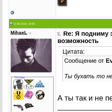
13.06.2019, 14:55
MihaeL
Re: Я подниму 
возможность
Цитата:
Сообщение от
E
Ты бухать то н
Награды
А ты так и не 
____________