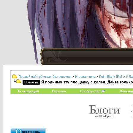
Первый сайт об играх без цензуры
>
Игровая зона
>
Point Blank [Ru]
>
У Ла
Я подниму эту площадку с колен. Дайте тольк
Новость
Регистрация
Справка
Сообщество
Календ