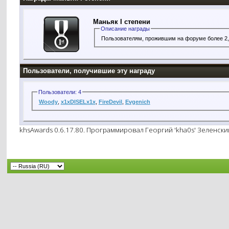
Маньяк I степени
Описание награды
Пользователям, прожившим на форуме более 2,5 
Пользователи, получившие эту награду
Пользователи: 4
Woody
,
x1xDISELx1x
,
FireDevil
,
Evgenich
khsAwards 0.6.17.80. Программировал Георгий 'kha0s' Зеленск