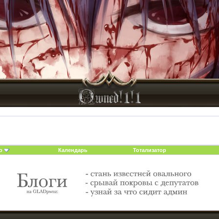
о
Календарь
Тотализатор