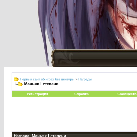
Первый сайт об играх без цензуры
>
Награды
Маньяк I степени
Регистрация
Справка
Сообществ
Награда: Маньяк I степени