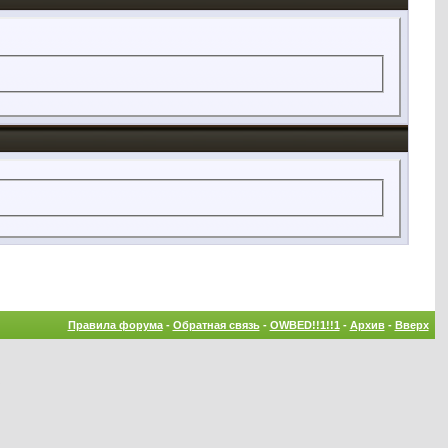
Правила форума
-
Обратная связь
-
OWBED!!1!!1
-
Архив
-
Вверх