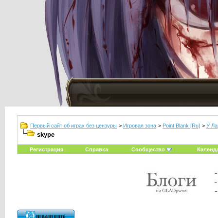
Первый сайт об играх без цензуры
>
Игровая зона
>
Point Blank [Ru]
>
У Ла
skype
Регистрация
Справка
Сообщество
Календ