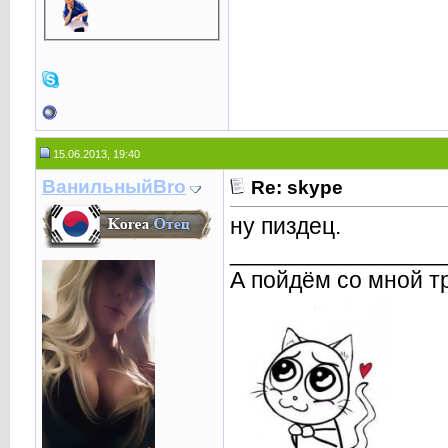
15.06.2013, 19:40
ВанильныйBro
Re: skype
ну пиздец.
________________
А пойдём со мной т