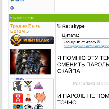
15.06.2013, 20:08
Трудно Быть
Re: skype
Богом
Цитата:
Сообщение от
Woody
http://gladpwnz.ru/forum/вопро
Я ПОМНЮ ЭТУ ТЕМ
СМЕНИТЬ ПАРОЛЬ 
СКАЙПА
Награды
---------- Post added at 21:0
И ПАРОЛЬ НЕ ПОМ
ТОЧНО