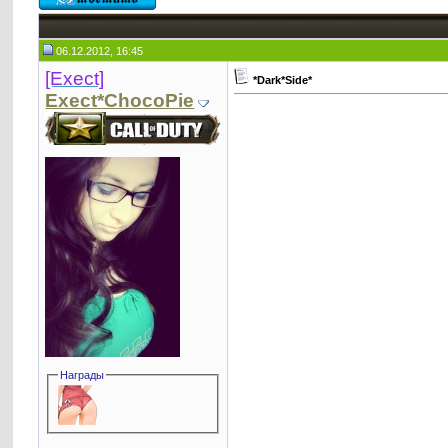
06.12.2012, 16:45
[Exect]
*Dark*Side*
Exect*ChocoPie
Награды