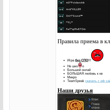
Правила приема в кл
Игра
без СПО
!!!
Не шко
о
Большой онлай
БОЛЬШАЯ любовь к кв
Микро
TeamSpeak
скачать с оф са
Наши друзья