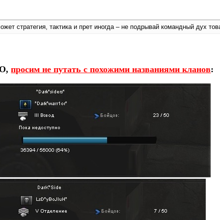
 может стратегия, тактика и прет иногда – не подрывай командный дух т
ПО,
просим не путать с похожими названиями кланов
: