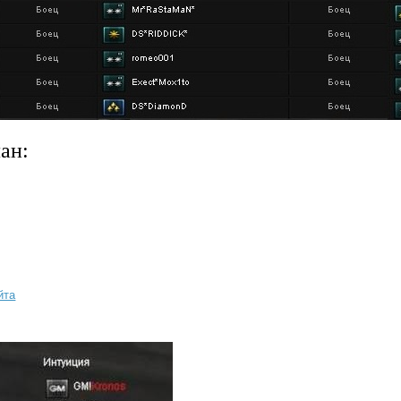
ан:
йта