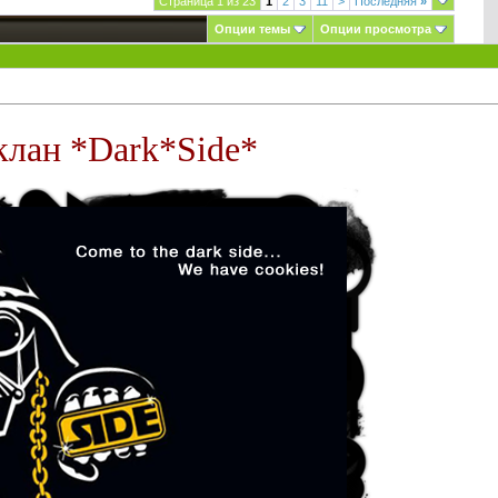
Страница 1 из 23
1
2
3
11
>
Последняя
»
Опции темы
Опции просмотра
клан *Dark*Side*