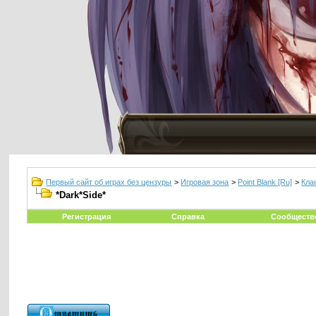
Первый сайт об играх без цензуры
>
Игровая зона
>
Point Blank [Ru]
>
Кла
*Dark*Side*
Регистрация
Справка
Сообществ