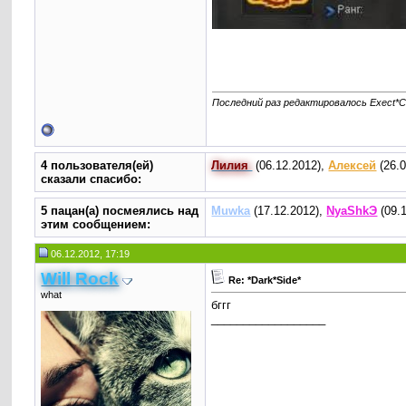
Последний раз редактировалось Exect*Ch
4 пользователя(ей)
Лилия
(06.12.2012),
Алексей
(26.0
сказали cпасибо:
5 пацан(а) посмеялись над
Muwka
(17.12.2012),
NyaShkЭ
(09.
этим сообщением:
06.12.2012, 17:19
Will Rock
Re: *Dark*Side*
what
бггг
__________________