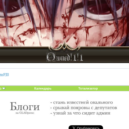
ны[PB]
о
Календарь
Тотализатор