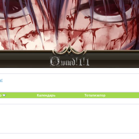
м!
о
Календарь
Тотализатор