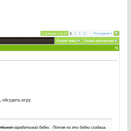
Страница 1 из 12
1
2
3
11
>
Последняя
»
Опции темы
Опции просмотра
#
1
 обсудить игру.
оябывай
зарабатывай бабки . Потом на эти бабки создашь