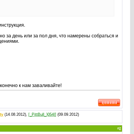
инструкция.
о за день или за пол дня, что намерены собраться и
бщениями.
м конечно к нам заваливайте!
ty
(14.08.2012),
[_PittBull_}054{]
(09.09.2012)
#
2