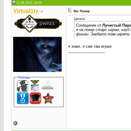
11.08.2012, 19:25
Virtual1ty
Re: Покер
Цитата:
Сообщение от
Лучистый Пир
я на покер старс играю, клу
фишки. Заебато там играть 
я знаю, я сам там играю
__________________
Награды