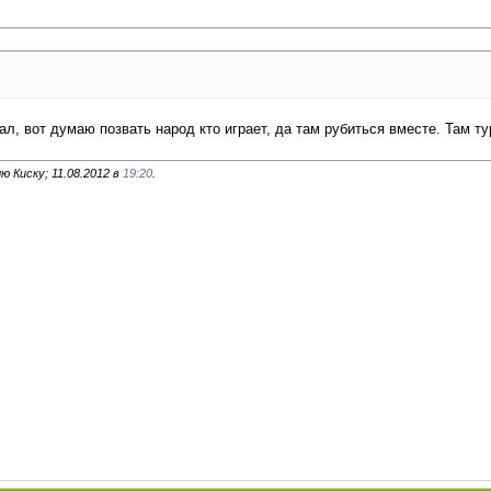
дал, вот думаю позвать народ кто играет, да там рубиться вместе. Там 
 Киску; 11.08.2012 в
19:20
.