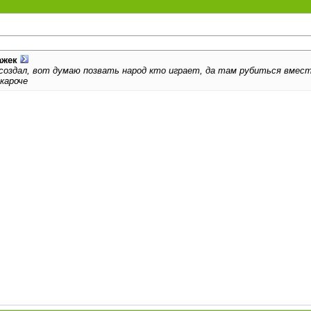
ажек
б создал, вот думаю позвать народ кто играет, да там рубиться вмес
кароче