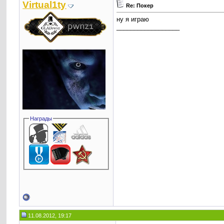
Virtual1ty
Re: Покер
ну я играю
__________________
Награды
11.08.2012, 19:17