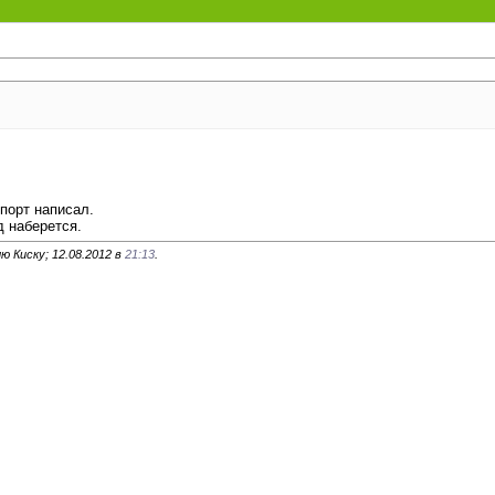
ппорт написал.
д наберется.
ю Киску; 12.08.2012 в
21:13
.