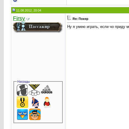
11.08.2012, 20:04
Firsy
Re: Покер
Ну я умею играть, если чо приду 
Награды