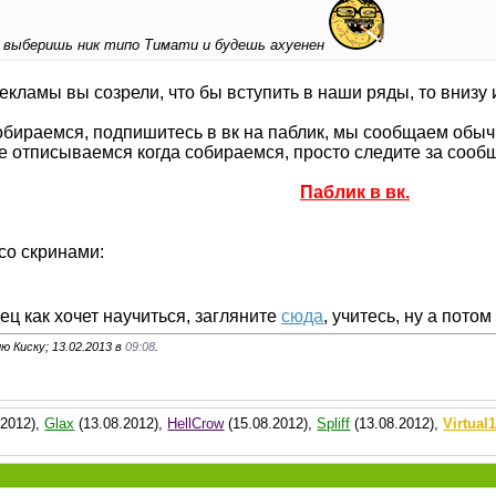
r , выберишь ник типо Тимати и будешь ахуенен
екламы вы созрели, что бы вступить в наши ряды, то внизу 
обираемся, подпишитесь в вк на паблик, мы сообщаем обычн
 же отписываемся когда собираемся, просто следите за соо
Паблик в вк.
со скринами:
дец как хочет научиться, загляните
сюда
, учитесь, ну а пото
ю Киску; 13.02.2013 в
09:08
.
.2012),
Glax
(13.08.2012),
HellCrow
(15.08.2012),
Spliff
(13.08.2012),
Virtual1