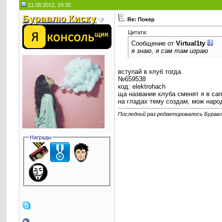
11.08.2012, 19:35
Буравлю Киску
Re: Покер
Цитата:
Сообщение от
Virtual1ty
я знаю, я сам там играю
вступай в клуб тогда.
№659538
код: elektrohach
ща название клуба сменят я в са
на гладах тему создам, мож наро
Последний раз редактировалось Буравл
Награды