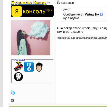
Буравлю Киску
Re: Покер
Цитата:
Сообщение от
Virtual1ty
ну я играю
я на покер старс играю, клуб соз
там играть кароче
Последний раз редактировалось Буравлю
Награды