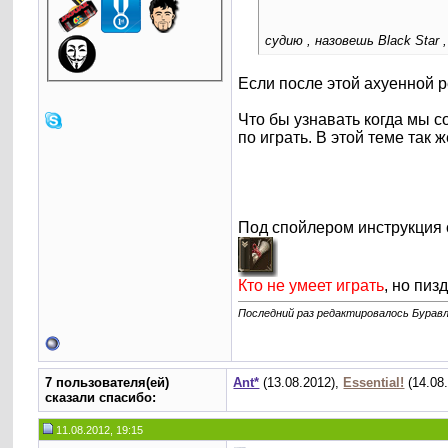
судию , назовешь Black Sta
Если после этой ахуенной р
Что бы узнавать когда мы с
по играть. В этой теме так
Под спойлером инструкция 
Кто не умеет играть
, но пиз
Последний раз редактировалось Буравл
7 пользователя(ей)
Ant*
(13.08.2012),
Essential!
(14.08
сказали cпасибо:
11.08.2012, 19:15