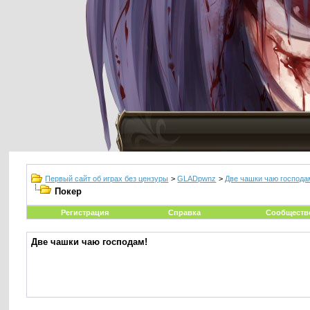
Первый сайт об играх без цензуры
>
GLADpwnz
>
Две чашки чаю господа
Покер
Регистрация
Справка
Сообществ
Две чашки чаю господам!