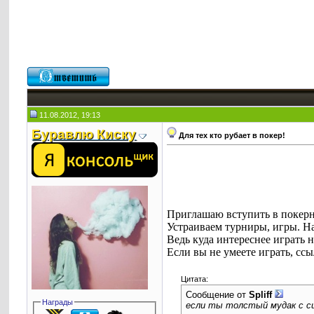
11.08.2012, 19:13
Буравлю Киску
Для тех кто рубает в покер!
Приглашаю вступить в покерн
Устраиваем турниры, игры. На 
Ведь куда интереснее играть н
Если вы не умеете играть, ссы
Цитата:
Сообщение от
Spliff
Награды
если ты толстый мудак с си