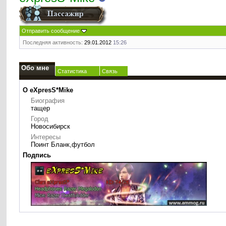
Отправить сообщение
Последняя активность:
29.01.2012
15:26
Обо мне
Статистика
Связь
О eXpresS*Mike
Биография
тащер
Город
Новосибирск
Интересы
Поинт Бланк,футбол
Подпись