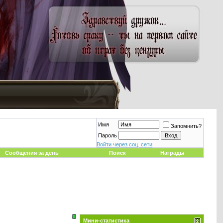
Имя
Запомнить?
Пароль
Войти через соц. сети
Сообщения за день
Поиск
Награды
Мини-статистика