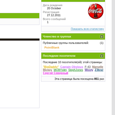
Дата рождения
20 October
Регистрация
27.12.2011
Всего сообщений
1
Показать всю статистику
Членство в группах
Публичные группы пользователей:
(1)
PointBlank
Последние посетители
Последние 10 посетителя(ей) этой страницы:
"BigDaddy"
Captain Obvious
F-43
Marselle
Mickey
MOBYslim
StephJones
Wooly
Z3bra!
Сергей Северный
Эта страница была посещена
851
раз