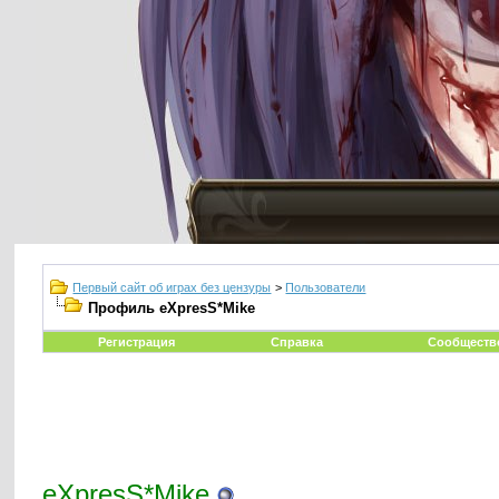
Первый сайт об играх без цензуры
>
Пользователи
Профиль eXpresS*Mike
Регистрация
Справка
Сообществ
eXpresS*Mike