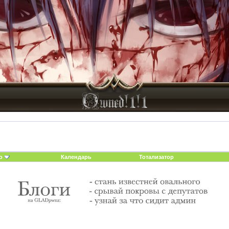
о
Календарь
Тотализатор