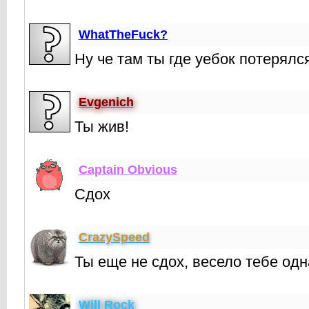
WhatTheFuck?
Ну че там ты где уебок потерялс
Evgenich
Ты жив!
Captain Obvious
Сдох
CrаzySpeed
Ты еще не сдох, весело тебе одн
Will Rock