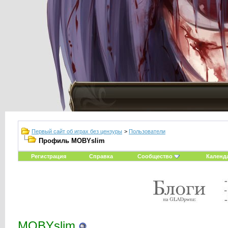
Первый сайт об играх без цензуры
>
Пользователи
Профиль MOBYslim
Регистрация
Справка
Сообщество
Календ
MOBYslim