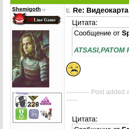
Shemigoth
Re: Видеокарта
Цитата:
Сообщение от
S
ATSASI,PATOM 
---------- Post added 
Награды
-----
Цитата: