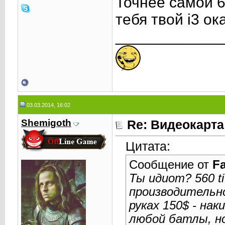
Точнее самой 6
тебя твой i3 о
____________
03.03.2014, 16:02
Shemigoth
Re: Видеокарта
Цитата:
Сообщение от
Fa
Ты идиот? 560 t
производительн
руках 150$ - на
любой батлы, но