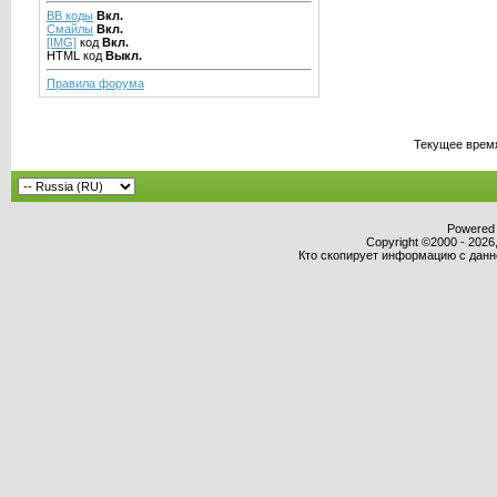
BB коды
Вкл.
Смайлы
Вкл.
[IMG]
код
Вкл.
HTML код
Выкл.
Правила форума
Текущее врем
Powered b
Copyright ©2000 - 2026,
Кто скопирует информацию с данног