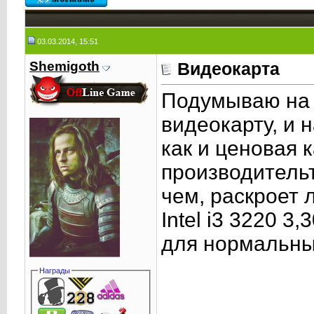
03.03.2014, 15:51
Shemigoth
Видеокарта
Подумываю на 
видеокарту, и н
как и ценовая 
производительт
чем, раскроет 
Intel i3 3220 3
для нормальны
Награды