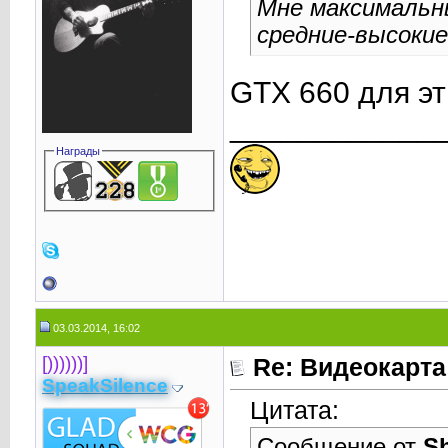
Мне максимальн
средние-высокие
GTX 660 для эт
____________
Награды
03.03.2014, 16:02
[))))))]
Re: Видеокарта
SpeakSilence
Цитата:
Сообщение от
S