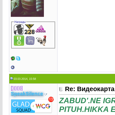
Награды
03.03.2014, 15:58
[))))))]
Re: Видеокарта
SpeakSilence
ZABUD'.NE IGR
PITUH.HIKKA 