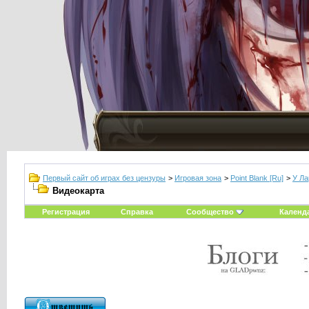
Первый сайт об играх без цензуры
>
Игровая зона
>
Point Blank [Ru]
>
У Ла
Видеокарта
Регистрация
Справка
Сообщество
Календ