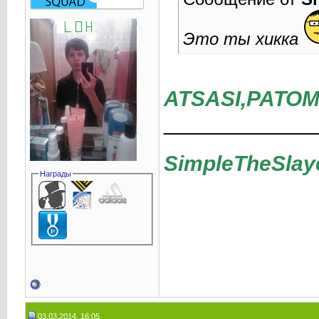
Это ты хикка
ATSASI,PATOM
____________
SimpleTheSlay
Награды
03.03.2014, 16:05