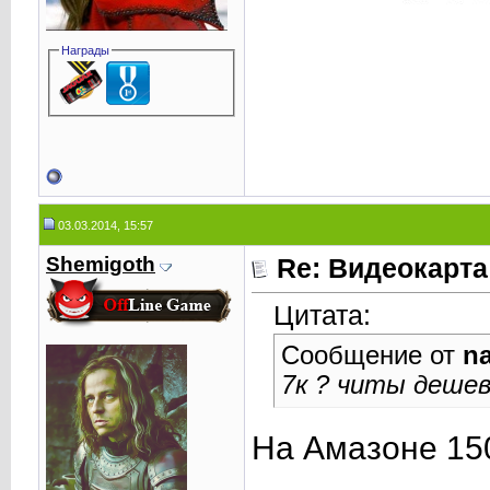
Награды
03.03.2014, 15:57
Shemigoth
Re: Видеокарта
Цитата:
Сообщение от
na
7к ? читы деше
На Амазоне 15