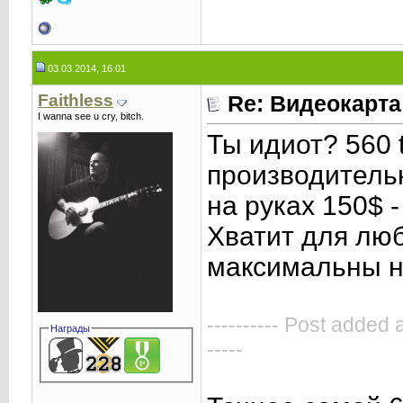
03.03.2014, 16:01
Faithless
Re: Видеокарта
I wanna see u cry, bitch.
Ты идиот? 560 
производительн
на руках 150$ 
Хватит для люб
максимальны н
---------- Post added 
Награды
-----