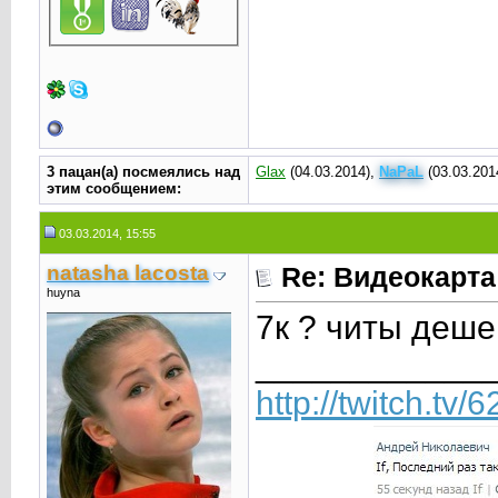
3 пацан(а) посмеялись над
Glax
(04.03.2014),
NaPaL
(03.03.201
этим сообщением:
03.03.2014, 15:55
natasha lacosta
Re: Видеокарта
huyna
7к ? читы деш
____________
http://twitch.tv/