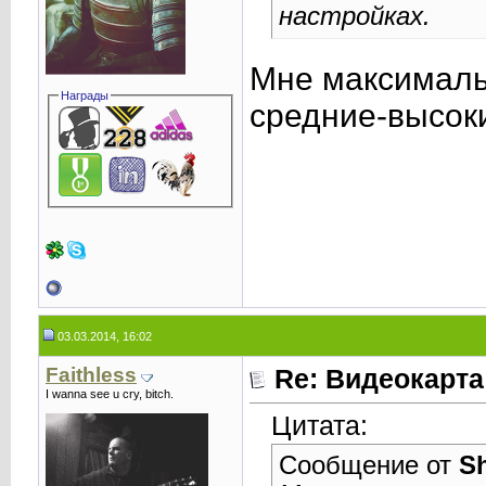
настройках.
Мне максималь
Награды
средние-высок
03.03.2014, 16:02
Faithless
Re: Видеокарта
I wanna see u cry, bitch.
Цитата:
Сообщение от
S