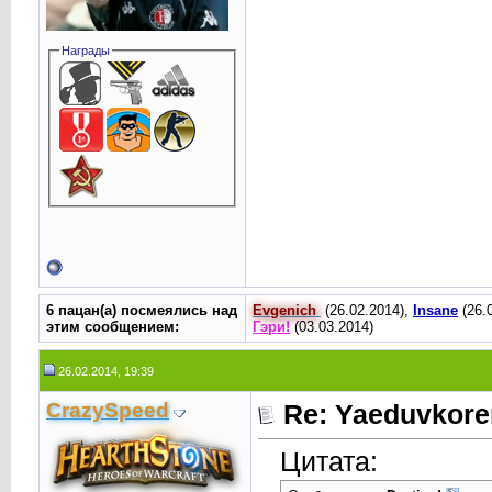
Награды
6 пацан(а) посмеялись над
Evgenich
(26.02.2014),
Insane
(26.
этим сообщением:
Гэри!
(03.03.2014)
26.02.2014, 19:39
CrаzySpeed
Re: Yaeduvkor
Цитата: