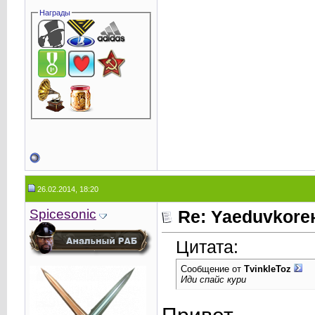
Награды
26.02.2014, 18:20
Spicesonic
Re: Yaeduvkor
Цитата:
Сообщение от
TvinkleToz
Иди спайс кури