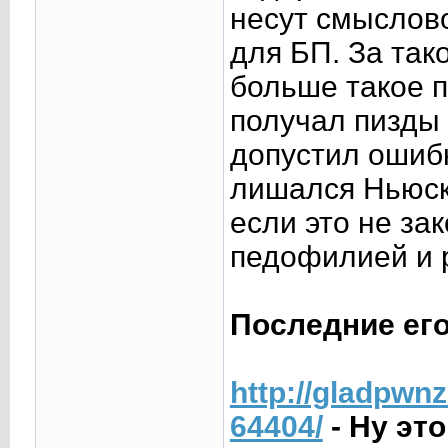
несут смыслово
для БП. За так
больше такое п
получал пизды 
допустил ошибк
лишался Ньюски
если это не за
педофилией и р
Последние ег
http://gladpw
64404/
- Ну эт