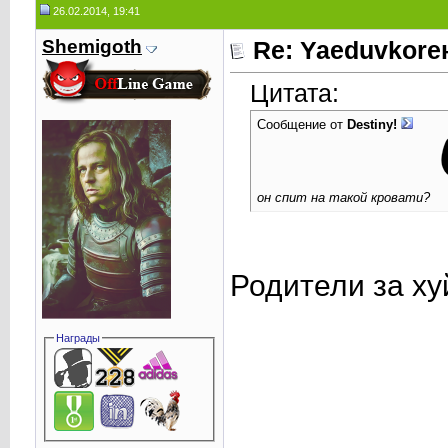
26.02.2014, 19:41
Shemigoth
Re: Yaeduvkor
Цитата:
Сообщение от
Destiny!
он спит на такой кровати?
Родители за ху
Награды