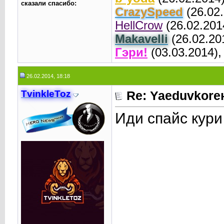
сказали cпасибо:
CrаzySpeed
(26.02
HellCrow
(26.02.201
Makavelli
(26.02.20
Гэри!
(03.03.2014)
26.02.2014, 18:18
TvinkleToz
Re: Yaeduvkor
Иди спайс кури