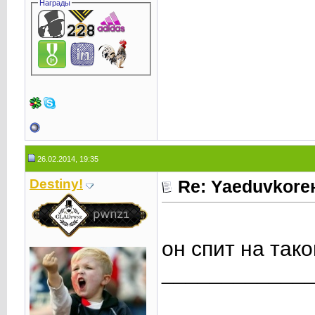
Награды
26.02.2014, 19:35
Destiny!
Re: Yaeduvkor
он спит на так
____________