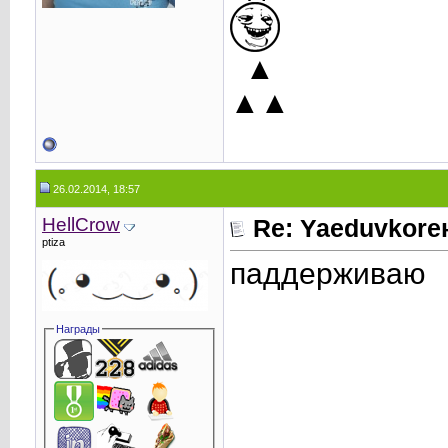
▲
▲▲
26.02.2014, 18:57
HellCrow
Re: Yaeduvkor
ptiza
паддерживаю
Награды