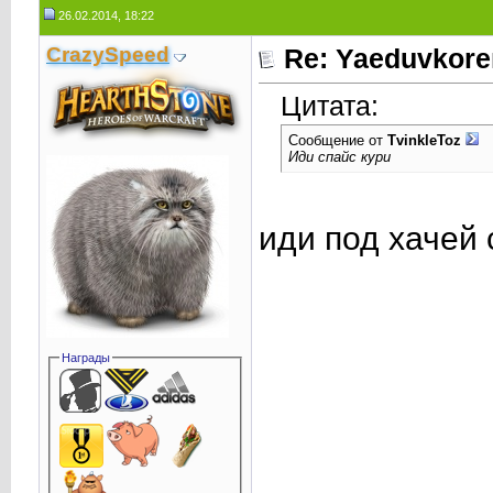
26.02.2014, 18:22
CrаzySpeed
Re: Yaeduvkor
Цитата:
Сообщение от
TvinkleToz
Иди спайс кури
иди под хачей
Награды