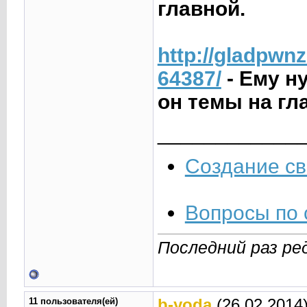
главной.
http://gladpwn
64387/
- Ему н
он темы на гл
____________
Создание св
Вопросы по 
Последний раз ред
11 пользователя(ей)
b-yoda
(26.02.2014