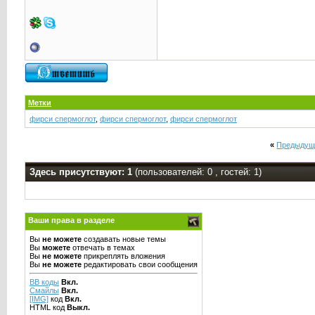
Метки
фирси спермоглот
,
фирси спермоглот
,
фирси спермоглот
«
Предыдущ
Здесь присутствуют: 1
(пользователей: 0 , гостей: 1)
Ваши права в разделе
Вы
не можете
создавать новые темы
Вы
можете
отвечать в темах
Вы
не можете
прикреплять вложения
Вы
не можете
редактировать свои сообщения
BB коды
Вкл.
Смайлы
Вкл.
[IMG]
код
Вкл.
HTML код
Выкл.