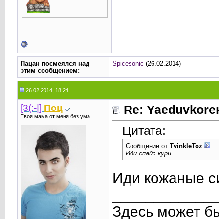
Пацан посмеялся над
Spicesonic
(26.02.2014)
этим сообщением:
26.02.2014, 18:24
[3(:-|]
Поц
Re: Yaeduvkor
Твоя мама от меня без ума
Цитата:
Сообщение от
TvinkleToz
Иди спайс кури
Иди кожаные си
____________
Здесь может б