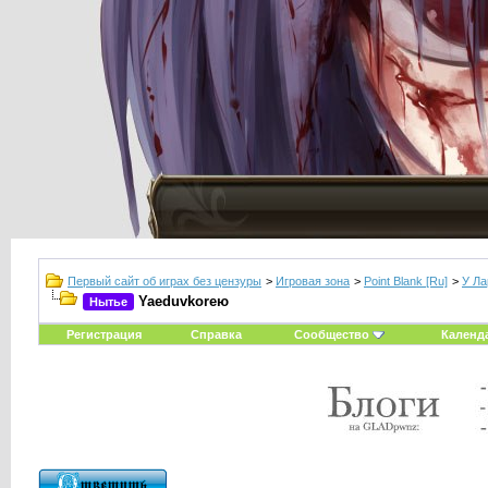
Первый сайт об играх без цензуры
>
Игровая зона
>
Point Blank [Ru]
>
У Ла
Yaeduvkoreю
Нытье
Регистрация
Справка
Сообщество
Календ