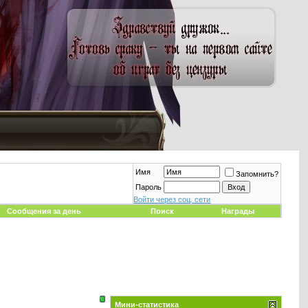
Имя
Запомнить?
Пароль
Войти через соц. сети
Сообщения за день
Поиск
Награды
Мини-статистика