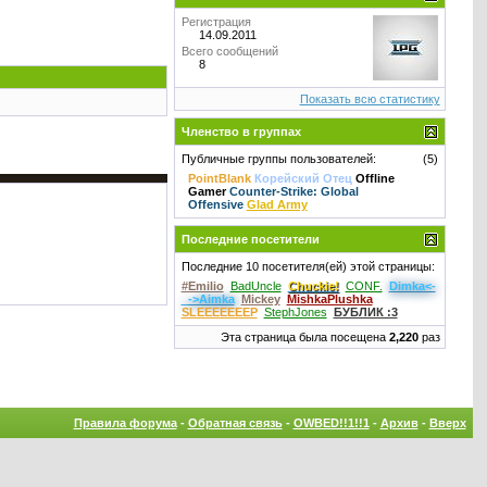
Регистрация
14.09.2011
Всего сообщений
8
Показать всю статистику
Членство в группах
Публичные группы пользователей:
(5)
PointBlank
Корейский Отец
Offline
Gamer
Counter-Strike: Global
Offensive
Glad Army
Последние посетители
Последние 10 посетителя(ей) этой страницы:
#Emilio
BadUncle
Chuckie!
CONF.
Dimka<-
_->Aimka
Mickey
MishkaPlushka
SLEEEEEEEP
StephJones
БУБЛИК :3
Эта страница была посещена
2,220
раз
Правила форума
-
Обратная связь
-
OWBED!!1!!1
-
Архив
-
Вверх