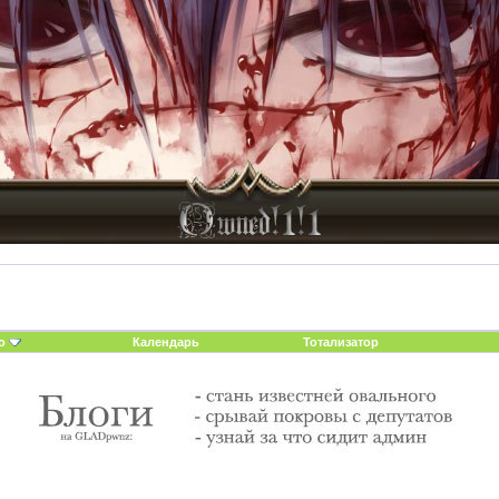
о
Календарь
Тотализатор