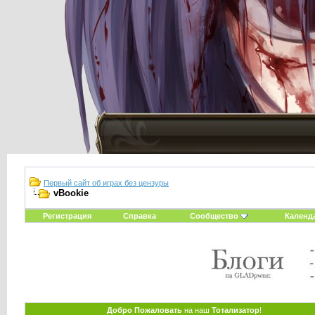
Первый сайт об играх без цензуры
vBookie
Регистрация
Справка
Сообщество
Календ
Добро Пожаловать
на наш
Тотализатор
!