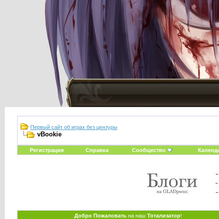
Первый сайт об играх без цензуры
vBookie
Регистрация
Справка
Сообщество
Календ
Добро Пожаловать
на наш
Тотализатор
!