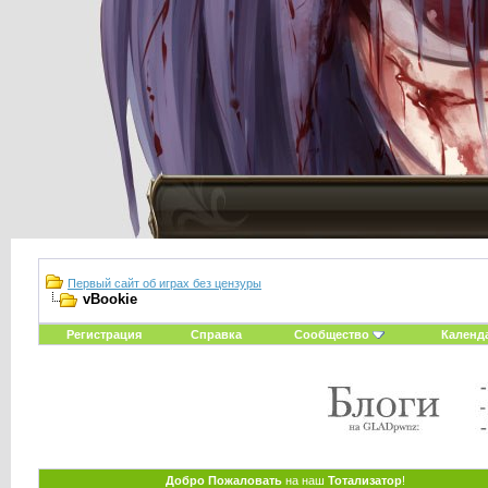
Первый сайт об играх без цензуры
vBookie
Регистрация
Справка
Сообщество
Календ
Добро Пожаловать
на наш
Тотализатор
!