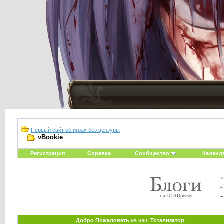
Первый сайт об играх без цензуры
vBookie
Регистрация
Справка
Сообщество
Календ
Добро Пожаловать
на наш
Тотализатор
!