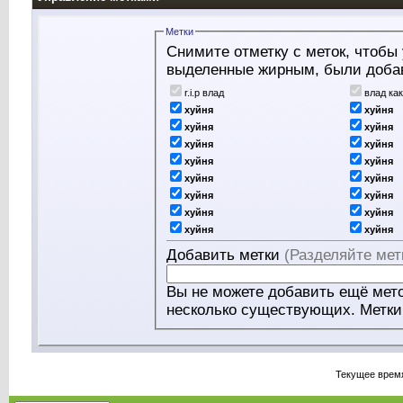
Метки
Снимите отметку с меток, чтобы 
выделенные жирным, были доба
r.i.p влад
влад ка
хуйня
хуйня
хуйня
хуйня
хуйня
хуйня
хуйня
хуйня
хуйня
хуйня
хуйня
хуйня
хуйня
хуйня
хуйня
хуйня
Добавить метки
(Разделяйте мет
Вы не можете добавить ещё мето
нескольк
Текущее врем