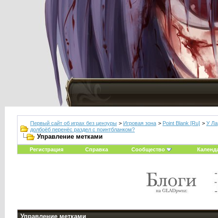
Первый сайт об играх без цензуры
>
Игровая зона
>
Point Blank [Ru]
>
У Ла
долбоёб перенёс раздел c поинтбланком?
Управление метками
Регистрация
Справка
Сообщество
Календ
Управление метками