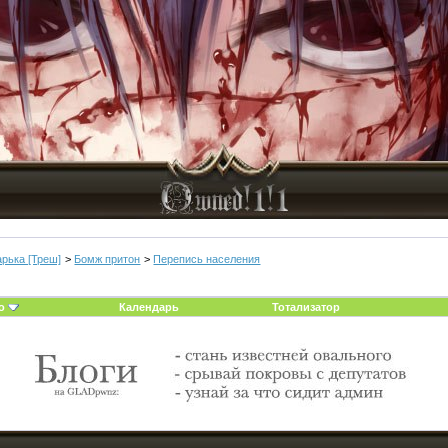
арька [Треш]
>
Бомж притон
>
Перепись населения
о
Календарь
Тотализатор