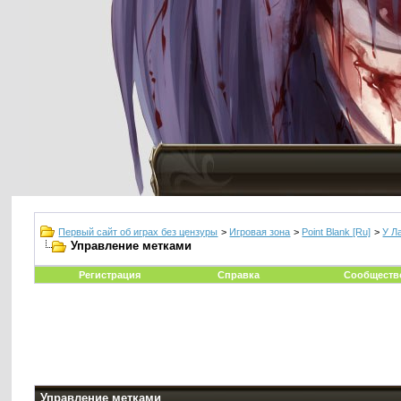
Первый сайт об играх без цензуры
>
Игровая зона
>
Point Blank [Ru]
>
У Л
Управление метками
Регистрация
Справка
Сообществ
Управление метками