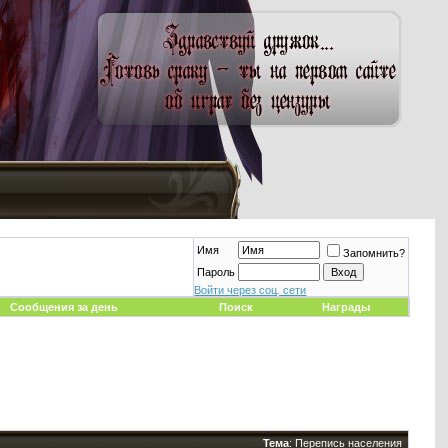
Имя
Запомнить?
Пароль
Войти через соц. сети
Сообщения за день
Поиск
Награды
Тема
:
Перепись населения