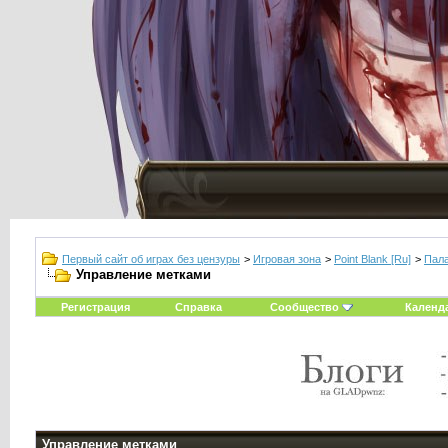
Первый сайт об играх без цензуры
>
Игровая зона
>
Point Blank [Ru]
>
Пал
Управление метками
Регистрация
Справка
Сообщество
Календ
Управление метками