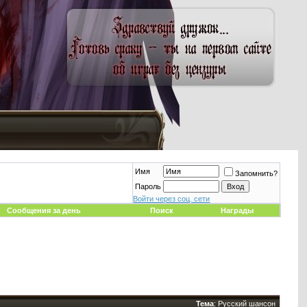
Имя
Запомнить?
Пароль
Войти через соц. сети
Сообщения за день
Поиск
Награды
Тема
:
Русский шансон