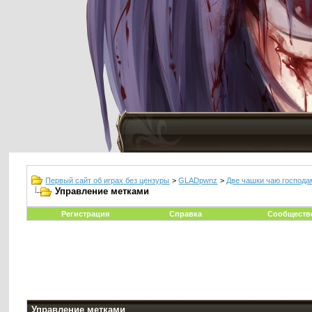
Первый сайт об играх без цензуры
>
GLADpwnz
>
Две чашки чаю господа
Управление метками
Регистрация
Справка
Сообществ
Управление метками