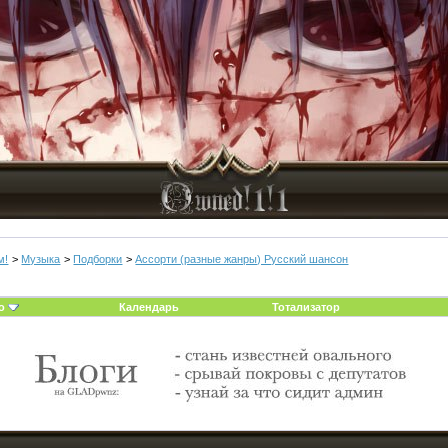
м!
>
Музыка
>
Подборки
>
Ассорти (разные жанры) Русский шансон
о
Календарь
Тотализатор