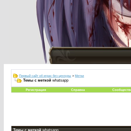
Первый сайт об играх без цензуры
>
Метки
Темы с меткой
whatsapp
Регистрация
Справка
Сообществ
Темы с меткой
whatsapp