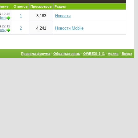
щение
Ответов
Просмотров
Раздел
16
12:45
1
3,183
Новости
dem
16
22:12
2
4,241
Новости Mobile
ody
Правила форума
-
Обратная связь
-
OWBED!!1!!1
-
Архив
-
Вверх