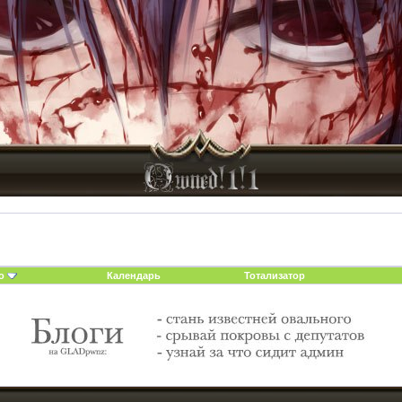
о
Календарь
Тотализатор