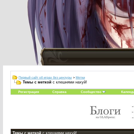
Первый сайт об играх без цензуры
>
Метки
Темы с меткой
с клешнями нахуй!
Регистрация
Справка
Сообщество
Календ
Темы с меткой
с клешнями нахуй!