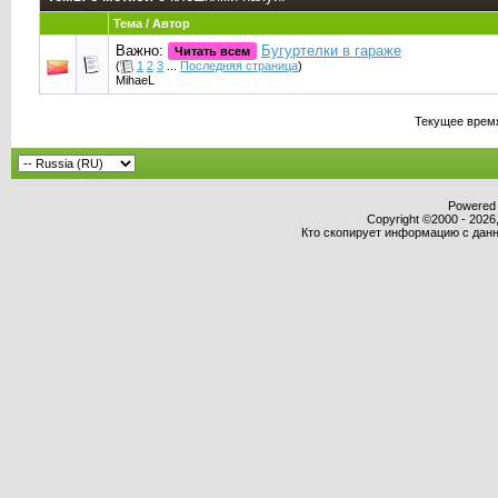
Тема / Автор
Важно:
Бугуртелки в гараже
Читать всем
(
1
2
3
...
Последняя страница
)
MihaeL
Текущее врем
Powered b
Copyright ©2000 - 2026,
Кто скопирует информацию с данно