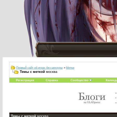
Первый сайт об играх без цензуры
>
Метки
Темы с меткой
москва
Регистрация
Справка
Сообщество
Календ
Темы с меткой
москва