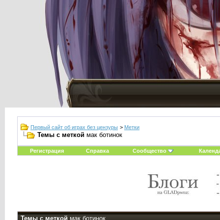
Первый сайт об играх без цензуры
>
Метки
Темы с меткой
мак ботинок
Регистрация
Справка
Сообщество
Календ
Темы с меткой
мак ботинок