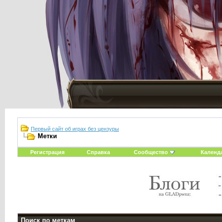
Первый сайт об играх без цензуры
Метки
Регистрация
Справка
Сообщество
Календ
Поиск по меткам