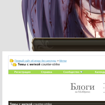
Первый сайт об играх без цензуры
>
Метки
Темы с меткой
counter-strike
Регистрация
Справка
Сообщество
Календ
Темы с меткой
counter-strike