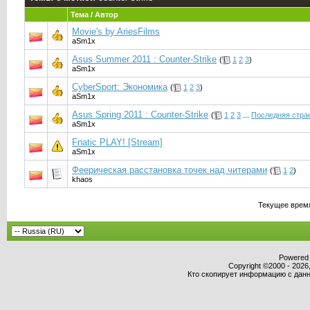
Тема / Автор
Movie's by AriesFilms
aSm1x
Asus Summer 2011 : Counter-Strike
(
1
2
3
)
aSm1x
CyberSport: Экономика
(
1
2
3
)
aSm1x
Asus Spring 2011 : Counter-Strike
(
1
2
3
...
Последняя стра
aSm1x
Fnatic PLAY! [Stream]
aSm1x
Феерическая расстановка точек над читерами
(
1
2
)
khaos
Текущее врем
Powered b
Copyright ©2000 - 2026,
Кто скопирует информацию с данно