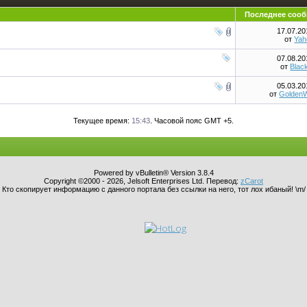
Последнее соо
17.07.2
от
Ya
07.08.2
от
Blac
05.03.2
от
Golden
Текущее время:
15:43
. Часовой пояс GMT +5.
Powered by vBulletin® Version 3.8.4
Copyright ©2000 - 2026, Jelsoft Enterprises Ltd. Перевод:
zCarot
Кто скопирует информацию с данного портала без ссылки на него, тот лох ибаный! \m/