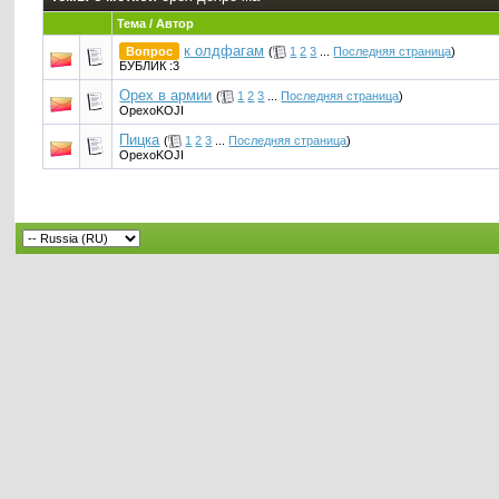
Тема / Автор
к олдфагам
Вопрос
(
1
2
3
...
Последняя страница
)
БУБЛИК :3
Орех в армии
(
1
2
3
...
Последняя страница
)
OpexoKOJI
Пицка
(
1
2
3
...
Последняя страница
)
OpexoKOJI