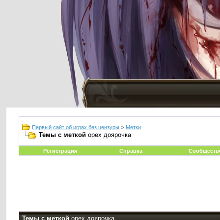
Первый сайт об играх без цензуры
>
Метки
Темы с меткой
орех доярочка
Регистрация
Справка
Сообществ
Темы с меткой
орех доярочка