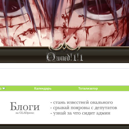
о
Календарь
Тотализатор