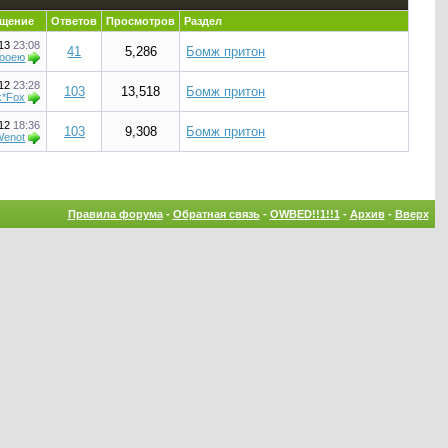
бщение
Ответов
Просмотров
Раздел
013
23:08
41
5,286
Бомж притон
hooею
012
23:28
103
13,518
Бомж притон
k*Fox
012
18:36
103
9,308
Бомж притон
Wenot
Правила форума
-
Обратная связь
-
OWBED!!1!!1
-
Архив
-
Вверх