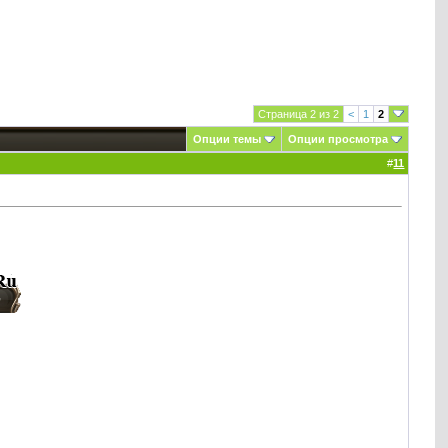
Страница 2 из 2
<
1
2
Опции темы
Опции просмотра
#
11