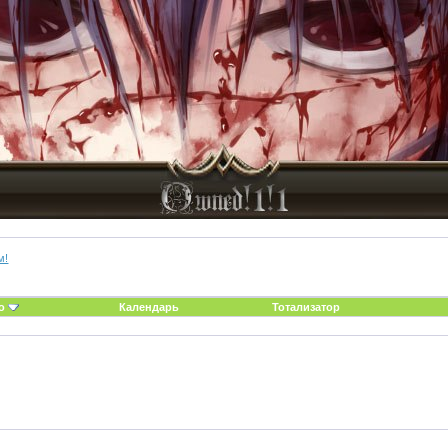
м!
о
Календарь
Тотализатор