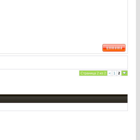
Страница 2 из 2
<
1
2