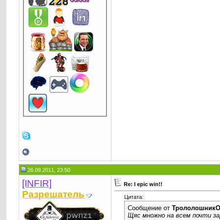
26.09.2011, 23:50
[INFIR]
Re: I epic win!!
Разрешатель
Цитата:
Сообщение от
ТрололошникО
Щяс множно на всем почти з