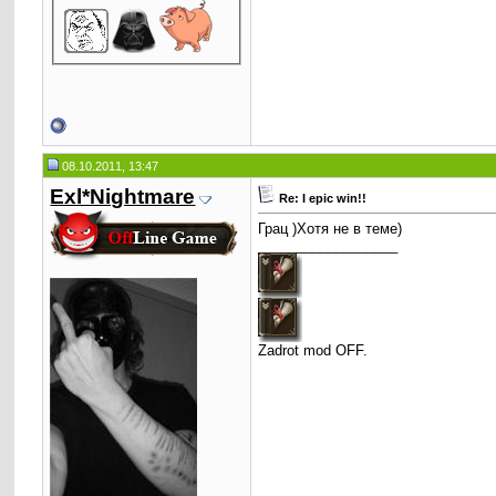
08.10.2011, 13:47
Exl*Nightmare
Re: I epic win!!
Грац )Хотя не в теме)
__________________
Zadrot mod OFF.