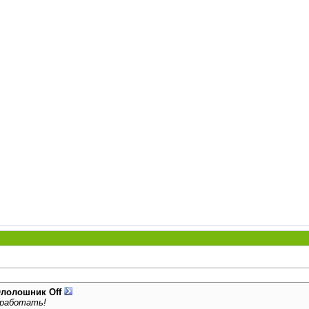
лолошник Off
аработать!