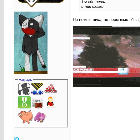
Ты где играл
и ник скажи
Не помню ника, но норм шмот был,
__________________
Награды