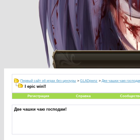
Первый сайт об играх без цензуры
>
GLADpwnz
>
Две чашки чаю господа
I epic win!!
Регистрация
Справка
Сообществ
Две чашки чаю господам!