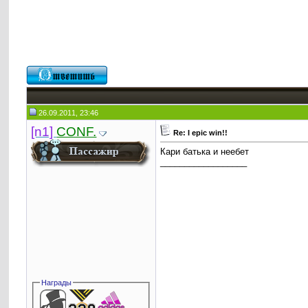
26.09.2011, 23:46
[n1]
CONF.
Re: I epic win!!
Кари батька и неебет
__________________
Награды