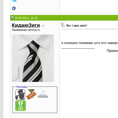
28.09.2011, 15:25
КидаюЗиги
Re: I epic win!!
Уважаемая личность
я конешно понемаю што ето наверно
__________________
Премно
Награды