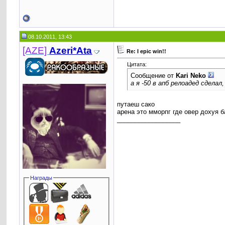
08.10.2011, 13:43
[AZE]
Azeri*Ata
Re: I epic win!!
Цитата:
Сообщение от
Kari Neko
а я -50 в апб релоадед сделал,
путаеш сако
арена это мморпг где овер дохуя 
__________________
Награды