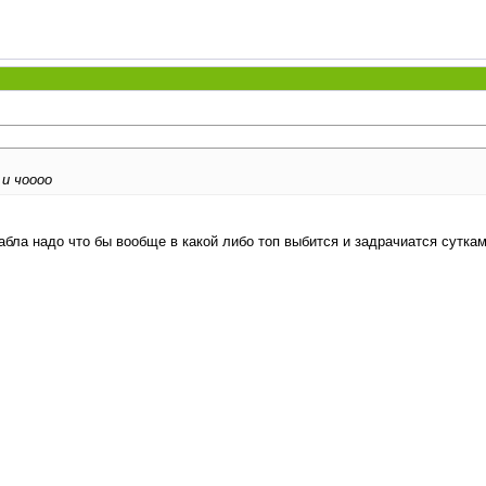
 и чоооо
бабла надо что бы вообще в какой либо топ выбится и задрачиатся сутка