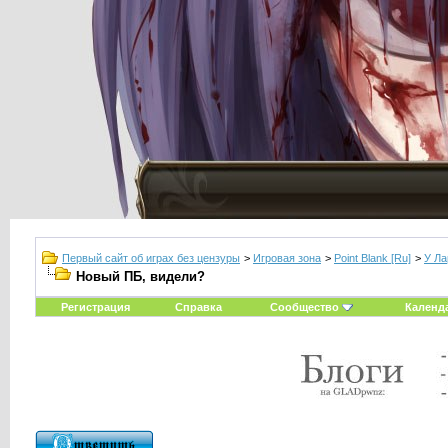
Первый сайт об играх без цензуры
>
Игровая зона
>
Point Blank [Ru]
>
У Ла
Новый ПБ, видели?
Регистрация
Справка
Сообщество
Календ