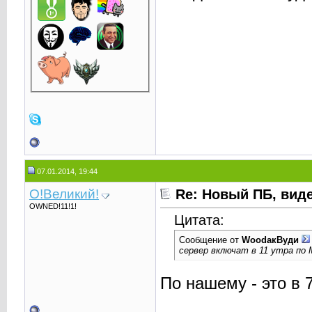
07.01.2014, 19:44
О!Великий!
Re: Новый ПБ, вид
OWNED!11!1!
Цитата:
Сообщение от
WoodaкВуди
сервер включат в 11 утра по 
По нашему - это в 