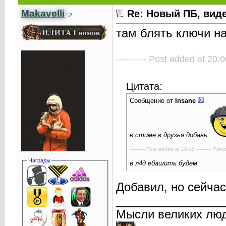
Makavelli
Re: Новый ПБ, вид
там блять ключи на
---------- Post added at 20:0
Цитата:
Сообщение от
Insane
в стиме в друзья добавь.
---------- Post added at 18:40 ---------- Prev
Награды
в л4д ебашить будем
Добавил, но сейчас
________________
Мысли великих люд