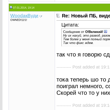
07.01.2014, 19:14
WoodaкВуди
Re: Новый ПБ, вид
OWNED!11!1!
Цитата:
Сообщение от
О!Великий!
Ну их нахуй, это развод, разо
Тем более у меня полный поряд
Так что фикс ждем.
так что я говорю с
---------- Post added at 19:1
тока теперь шо то 
поиграл немного, с
Скорей что то у ни
---------- Post added at 19:1