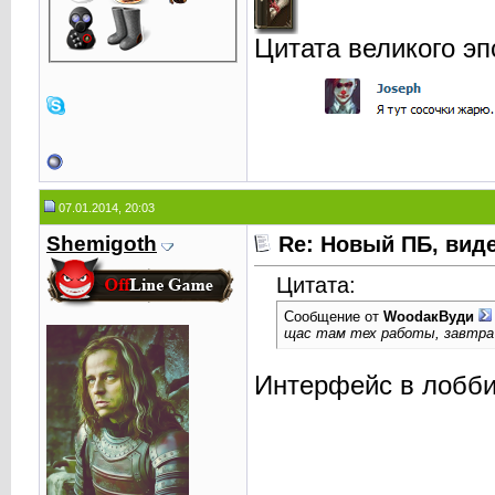
Цитата великого эп
07.01.2014, 20:03
Shemigoth
Re: Новый ПБ, вид
Цитата:
Сообщение от
WoodaкВуди
щас там тех работы, завтра
Интерфейс в лобби 