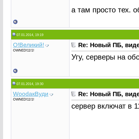
а там просто тех. 
07.01.2014, 19:19
О!Великий!
Re: Новый ПБ, вид
OWNED!11!1!
Угу, серверы на об
07.01.2014, 19:30
WoodaкВуди
Re: Новый ПБ, вид
OWNED!11!1!
сервер включат в 