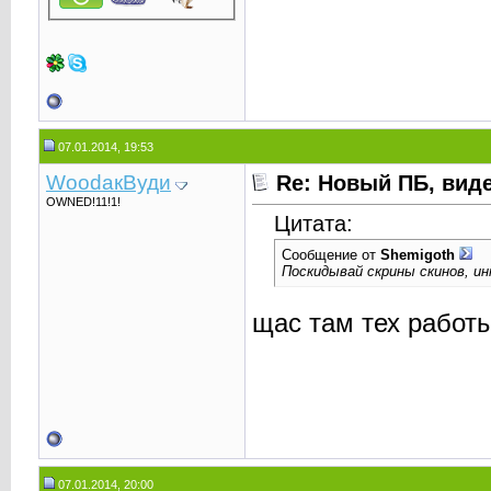
07.01.2014, 19:53
WoodaкВуди
Re: Новый ПБ, вид
OWNED!11!1!
Цитата:
Сообщение от
Shemigoth
Поскидывай скрины скинов, и
щас там тех работы
07.01.2014, 20:00