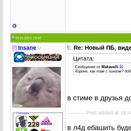
07.01.2014, 19:40
[/]
Insane
Re: Новый ПБ, вид
Цитата:
Сообщение от
Makavelli
Короче, как там с пингом? доба
в стиме в друзья д
---------- Post added at 18:4
Награды
в л4д ебашить буд