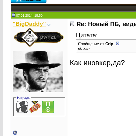
07.01.2014, 18:50
"BigDaddy"
Re: Новый ПБ, вид
Цитата:
Сообщение от
Crip.
пб кал
Как иновкер,да?
Награды