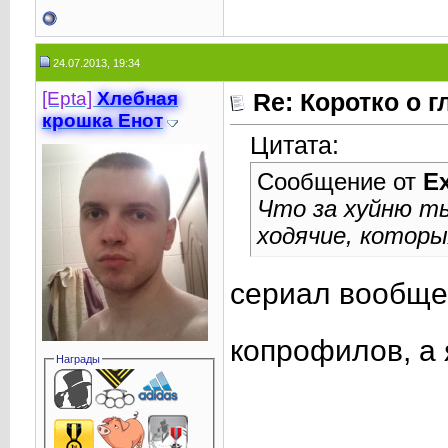
24.07.2013, 19:34
[Epta]
Хлебная
Re: Коротко о 
крошкa Енот
Цитата:
Сообщение от
E
Что за хуйню т
ходячие, которы
сериал вообще
копрофилов, а 
Награды