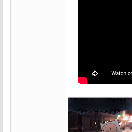
____________