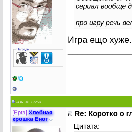
сериал вообще д
про игру речь в
Игра ещо хуже.
____________
Награды
24.07.2013, 22:24
[Epta]
Хлебная
Re: Коротко о 
крошкa Енот
Цитата: