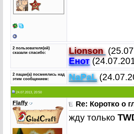
2 пользователя(ей)
Lionson
(25.07
сказали cпасибо:
Енот
(24.07.20
2 пацан(а) посмеялись над
NaPaL
(24.07.2
этим сообщением:
24.07.2013, 20:50
Flaffy
Re: Коротко о 
жду только
TW