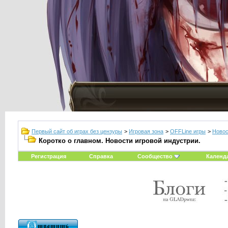
Первый сайт об играх без цензуры
>
Игровая зона
>
OFFLine игры
>
Новос
Коротко о главном. Новости игровой индустрии.
Регистрация
Справка
Сообщество
Календ