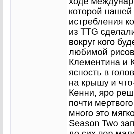
ходе междунар
которой нашей 
истребления ко
из TTG сделал
вокруг кого бу
любимой рисов
Клементина и К
ясность в голо
на крышу и что
Кенни, яро ре
почти мертвого
много это мягко
Season Two зап
до сих пор мал