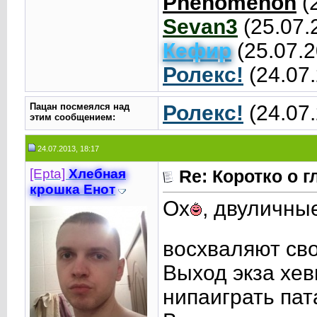
Phenomenоn
(
Sevan3
(25.07.
Кефир
(25.07.2
Ролекс!
(24.07
Пацан посмеялся над
Ролекс!
(24.07
этим сообщением:
24.07.2013, 18:17
[Epta]
Хлебная
Re: Коротко о 
крошкa Енот
Ох
, двуличны
восхваляют св
Выход экза хев
нипаиграть па