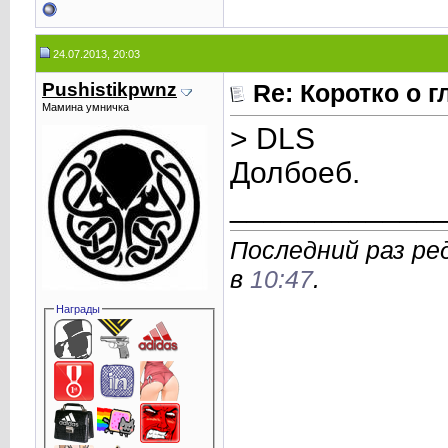
24.07.2013, 20:03
Pushistikpwnz
Re: Коротко о 
Мамина умничка
> DLS
Долбоеб.
____________
Последний раз ред
в
10:47
.
Награды