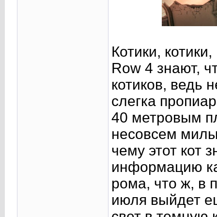
Котики, котики,
Row 4 знают, ч
котиков, ведь 
слегка пропиар
40 метровым п
несовсем милый
чему этот кот з
информацию ка
рома, что ж, в 
июля выйдет ещ
свет в темную 