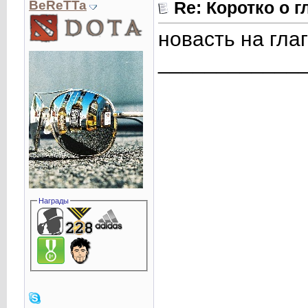
BeReTTa
Re: Коротко о 
новасть на гла
____________
Награды