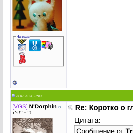
Награды
24.07.2013, 22:00
[VGS]
N'Dorphin
Re: Коротко о 
╭∩╮(︶︿︶)
Цитата:
Сообщение от
Tr