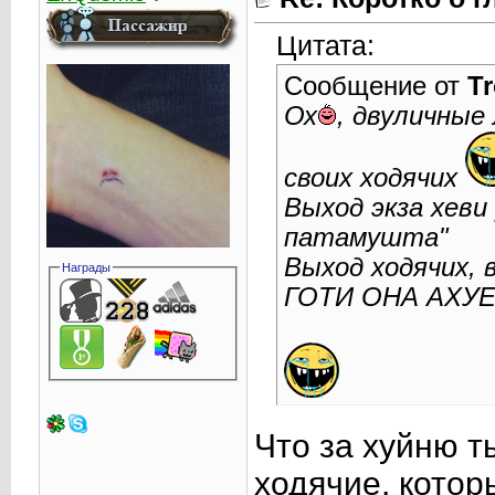
Цитата:
Сообщение от
Tr
Ох
, двуличные
своих ходячих
Выход экза хеви
патамушта"
Выход ходячих, 
Награды
ГОТИ ОНА АХУ
Что за хуйню 
ходячие, котор