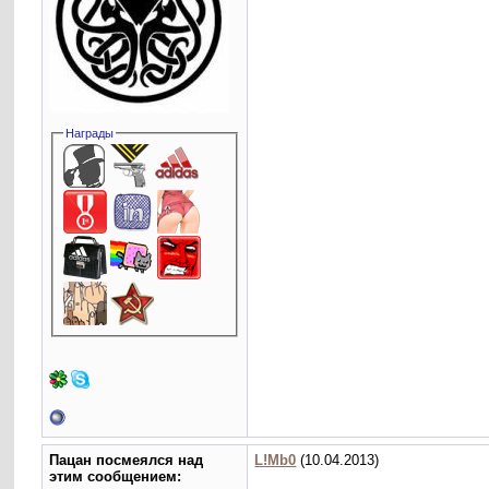
Награды
Пацан посмеялся над
L!Mb0
(10.04.2013)
этим сообщением: