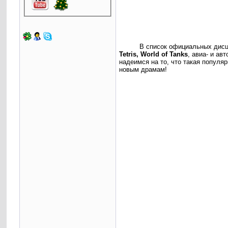
В список официальных дисц
Tetris, World of Tanks
, авиа- и а
надеимся на то, что такая популя
новым драмам!