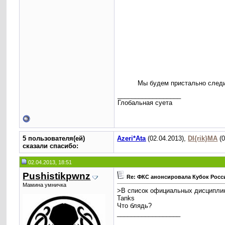
Мы будем пристально следит
__________________
Глобальная суета
5 пользователя(ей)
Azeri*Ata
(02.04.2013),
DI{rik}MA
(0
сказали cпасибо:
02.04.2013, 18:51
Pushistikpwnz
Re: ФКС анонсировала Кубок Росс
Мамина умничка
>В список официальных дисциплин б
Tanks
Что блядь?
__________________