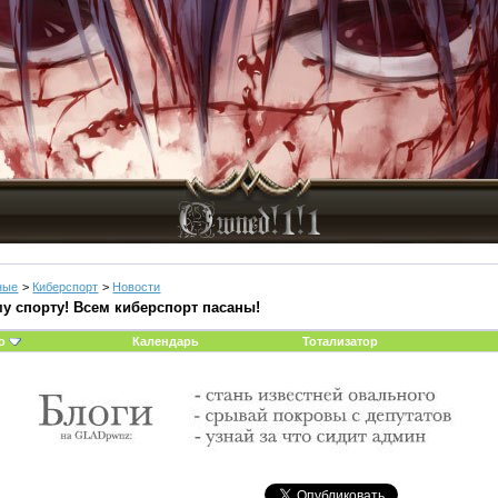
ные
>
Киберспорт
>
Новости
у спорту! Всем киберспорт пасаны!
о
Календарь
Тотализатор