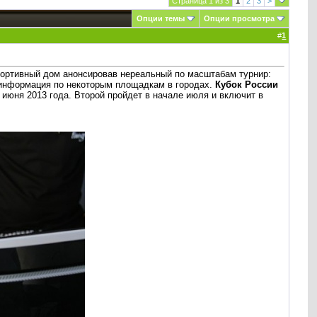
Страница 1 из 3
1
2
3
>
Опции темы
Опции просмотра
#
1
портивный дом анонсировав нереальный по масштабам турнир:
 информация по некоторым площадкам в городах.
Кубок России
 июня 2013 года. Второй пройдет в начале июля и включит в