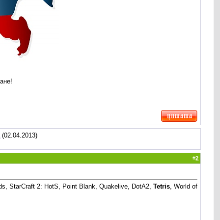
ане!
а
(02.04.2013)
#
2
 StarCraft 2: HotS, Point Blank, Quakelive, DotA2,
Tetris
, World of