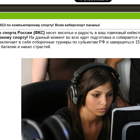
013 по компьютерному спорту! Всем киберспорт пасаны!
 спорта России (ФКС)
несет веселье и радость в ваш ламповый кибес
рному спорту!
На данный момент во всю идет подготовка и собирается
включает в себя отборочные турниры по субьектам РФ и завершиться 15
 баталии и накал страстей.