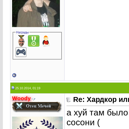
Награды
25.10.2014, 01:19
Woody
Re: Хардкор или
а хуй там было
сосони (