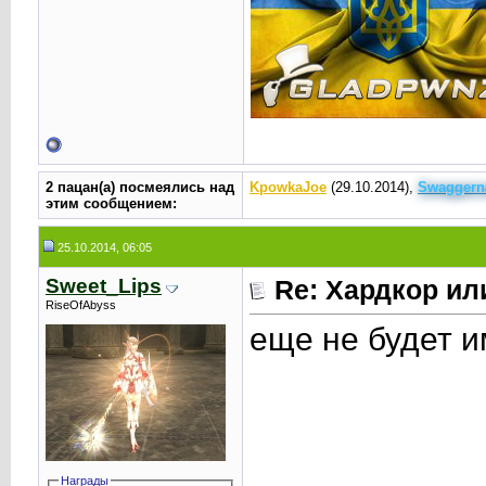
2 пацан(а) посмеялись над
KpowkaJoe
(29.10.2014),
Swaggern
этим сообщением:
25.10.2014, 06:05
Sweet_Lips
Re: Хардкор или
RiseOfAbyss
еще не будет и
Награды