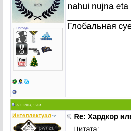
nahui nujna eta
____________
Глобальная су
Награды
25.10.2014, 15:03
Интеллектуал
Re: Хардкор или
Цитата: