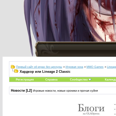
Первый сайт об играх без цензуры
>
Игровая зона
>
MMO Games
>
Lineag
Хардкор или Lineage 2 Classic
Регистрация
Справка
Сообщество
Календ
Новости [L2]
Игровые новости, новые хроники и прочая хуйня