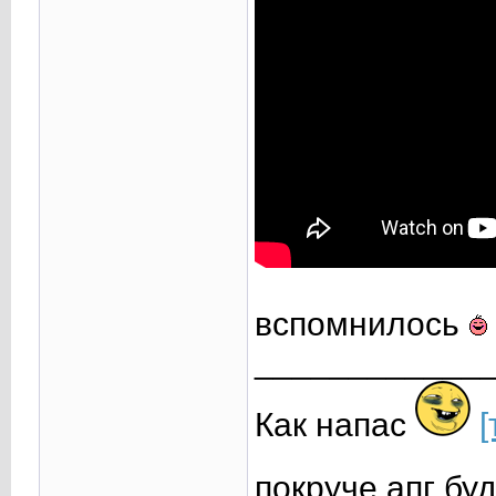
вспомнилось
____________
Как напас
[
покруче апг бу