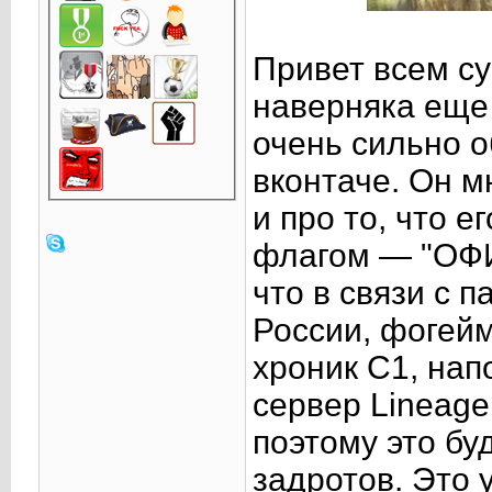
Привет всем су
наверняка еще 
очень сильно 
вконтаче. Он м
и про то, что 
флагом — "ОФИ
что в связи с 
России, фогейм
хроник С1, на
сервер Lineage
поэтому это бу
задротов. Это 