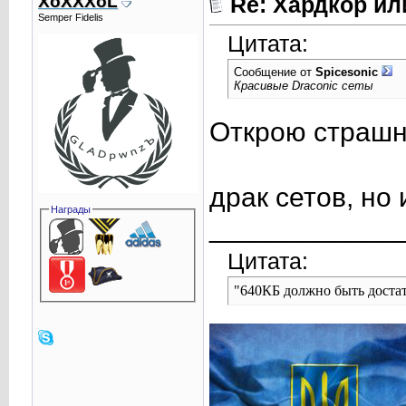
XoXXXoL
Re: Хардкор или
Semper Fidelis
Цитата:
Сообщение от
Spicesonic
Красивые Draconic сеты
Открою страшну
драк сетов, но 
Награды
____________
Цитата:
"640КБ должно быть достат