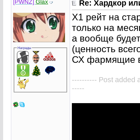
[PWNZ]
Glax
Re: Хардкор или
X1 рейт на ста
только на меся
а вообще будет
(ценность все
Награды
СХ фармящие в
---------- Post added 
-----