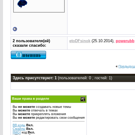
2 пользователя(ей)
etoDFsinok
(25.10.2014),
powerubb
сказали cпасибо:
«
Предыдущ
Здесь присутствуют: 1
(пользователей: 0 , гостей: 1)
Ваши права в разделе
Вы
не можете
создавать новые темы
Вы
можете
отвечать в темах
Вы
можете
прикреплять вложения
Вы
не можете
редактировать свои сообщения
BB коды
Вкл.
Смайлы
Вкл.
[IMG]
код
Вкл.