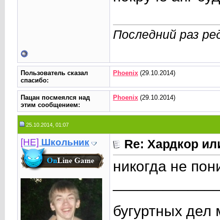
Последний раз ре
Пользователь сказал
Phoenix
(29.10.2014)
cпасибо:
Пацан посмеялся над
Phoenix
(29.10.2014)
этим сообщением:
25.10.2014, 01:07
[НЕ]
Школьник
Re: Хардкор или
никогда не пон
____________
бугуртных дел 