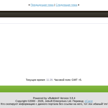
«
Предыдущая тема
|
Следующая тема
»
Текущее время:
11:28
. Часовой пояс GMT +5.
Powered by vBulletin® Version 3.8.4
Copyright ©2000 - 2026, Jelsoft Enterprises Ltd. Перевод:
zCarot
Кто скопирует информацию с данного портала без ссылки на него, тот лох ибаный! \m/