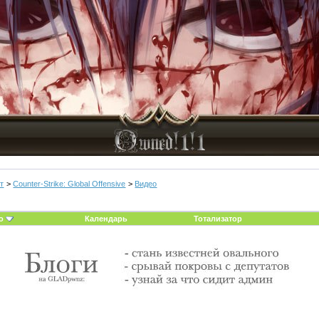
т
>
Counter-Strike: Global Offensive
>
Видео
о
Календарь
Тотализатор