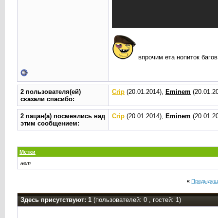
впрочим ета нопиток баго
2 пользователя(ей)
Crip
(20.01.2014),
Eminem
(20.01.2
сказали cпасибо:
2 пацан(а) посмеялись над
Crip
(20.01.2014),
Eminem
(20.01.2
этим сообщением:
Метки
нет
«
Предыдущ
Здесь присутствуют: 1
(пользователей: 0 , гостей: 1)