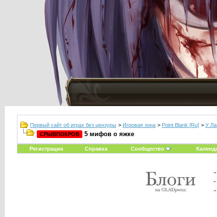
Первый сайт об играх без цензуры
>
Игровая зона
>
Point Blank [Ru]
>
У Ла
5 мифов о яжке
СРЫВПОКРОВ
Регистрация
Справка
Сообщество
Календ