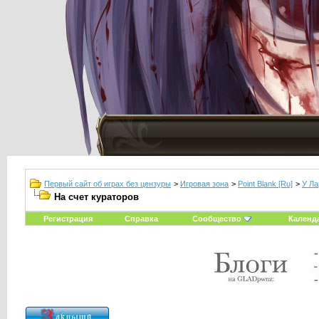
Первый сайт об играх без цензуры
>
Игровая зона
>
Point Blank [Ru]
>
У Ла
На счет кураторов
Регистрация
Справка
Сообщество
Календ