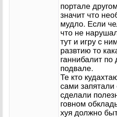
портале другом
значит что нео
мудло. Если че
что не нарушал
тут и игру с ни
развтию то как
ганнибалит по 
подвале.
Те кто кудахта
сами запятали 
сделали полезн
говном обклады
хуя должно бы