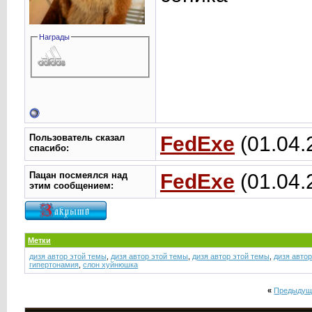
Награды
Пользователь сказал
FedExe
(01.04.
cпасибо:
Пацан посмеялся над
FedExe
(01.04.
этим сообщением:
Метки
дизя автор этой темы
,
дизя автор этой темы
,
дизя автор этой темы
,
дизя авто
гипертонамия
,
слон хуйнюшка
«
Предыдущ