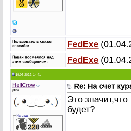
Пользователь сказал
FedExe
(01.04.
cпасибо:
Пацан посмеялся над
FedExe
(01.04.
этим сообщением:
19.06.2012, 14:41
HellCrow
Re: На счет ку
ptiza
Это значит,что
будет?
Награды