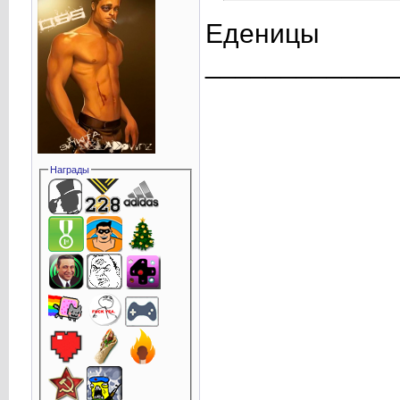
Еденицы
____________
Награды