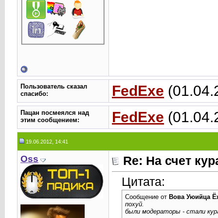
Пользователь сказал
FedExe
(01.04.
cпасибо:
Пацан посмеялся над
FedExe
(01.04.
этим сообщением:
19.06.2012, 14:41
Oss
Re: На счет ку
Цитата:
Сообщение от
Вова Уюийца Ё
похуй.
были модераторы - стали кур