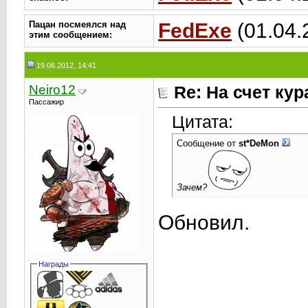
Пацан посмеялся над
FedExe
(01.04.
этим сообщением:
19.06.2012, 14:41
Neiro12
Re: На счет ку
Пассажир
Цитата:
Сообщение от
st*DeMon
Зачем?
Обновил.
Награды