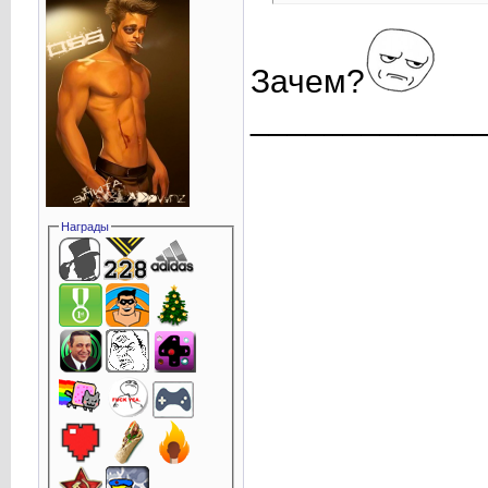
Зачем?
____________
Награды