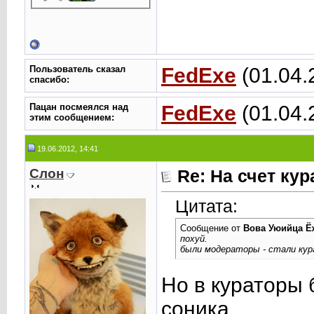
Пользователь сказал
FedExe
(01.04.
cпасибо:
Пацан посмеялся над
FedExe
(01.04.
этим сообщением:
19.06.2012, 14:41
Слон
Re: На счет ку
◑.◐
Цитата:
Сообщение от
Вова Уюийца Ё
похуй.
были модераторы - стали кур
Но в кураторы 
соника