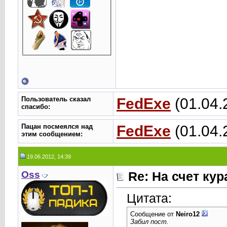
Пользователь сказал
FedExe
(01.04.
cпасибо:
Пацан посмеялся над
FedExe
(01.04.
этим сообщением:
19.06.2012, 14:39
Oss
Re: На счет ку
Цитата:
Сообщение от
Neiro12
Забил пост.