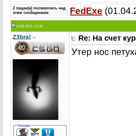
2 пацан(а) посмеялись над
FedExe
(01.04.
этим сообщением:
19.06.2012, 14:39
Z3bra!
Re: На счет ку
Утер нос петух
Награды