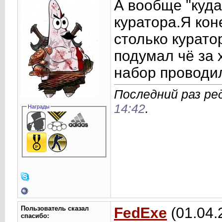
А вообще "куда
куратора.Я кон
столько курато
подумал чё за 
набор проводил
Последний раз ред
14:42
.
Награды
Пользователь сказал
FedExe
(01.04.
cпасибо: