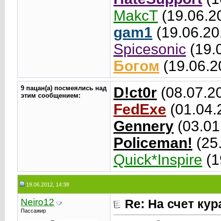
MakcT
(19.06.2
gam1
(19.06.20
Spicesonic
(19.
Богом
(19.06.2
9 пацан(а) посмеялись над
D!ct0r
(08.07.2
этим сообщением:
FedExe
(01.04.
Gennery
(03.01
Policeman!
(25.
Quick*Inspire
(1
19.06.2012, 14:38
Neiro12
Re: На счет ку
Пассажир