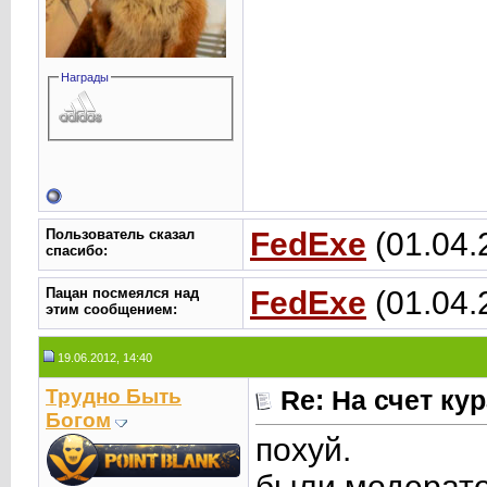
Награды
Пользователь сказал
FedExe
(01.04.
cпасибо:
Пацан посмеялся над
FedExe
(01.04.
этим сообщением:
19.06.2012, 14:40
Трудно Быть
Re: На счет ку
Богом
похуй.
были модерато