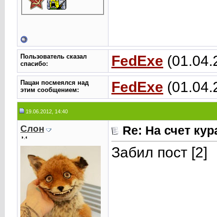
Пользователь сказал
FedExe
(01.04.
cпасибо:
Пацан посмеялся над
FedExe
(01.04.
этим сообщением:
19.06.2012, 14:40
Слон
Re: На счет ку
◑.◐
Забил пост [2]