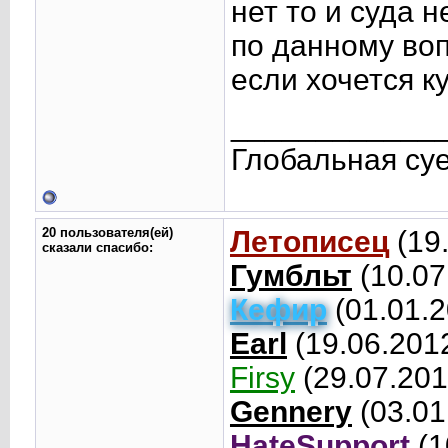
нет то и суда 
по данному воп
если хочется к
____________
Глобальная су
20 пользователя(ей)
Летописец
(19
сказали cпасибо:
Гумбльт
(10.07
Кефир
(01.01.2
Earl
(19.06.201
Firsy
(29.07.201
Gennery
(03.01
HateSupport
(1