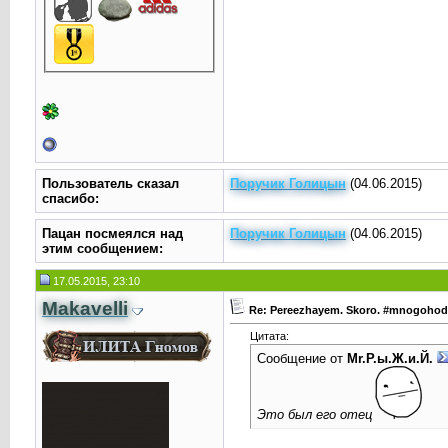
Пользователь сказал
Поручик Голицын
(04.06.2015)
cпасибо:
Пацан посмеялся над
Поручик Голицын
(04.06.2015)
этим сообщением:
17.05.2015, 23:10
Makavelli
Re: Pereezhayem. Skoro. #mnogoho
Цитата:
Сообщение от
Mr.Р.ы.Ж.и.Й.
Это был его отец