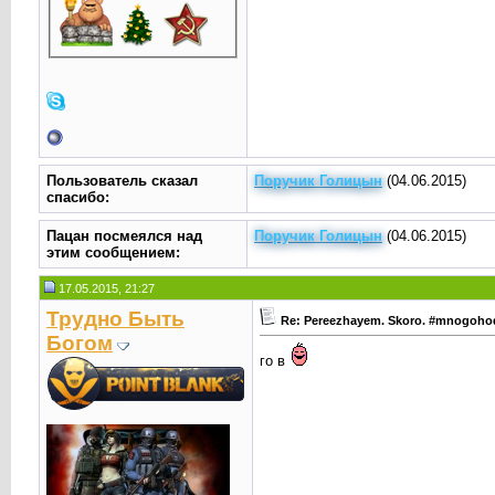
Пользователь сказал
Поручик Голицын
(04.06.2015)
cпасибо:
Пацан посмеялся над
Поручик Голицын
(04.06.2015)
этим сообщением:
17.05.2015, 21:27
Трудно Быть
Re: Pereezhayem. Skoro. #mnogoh
Богом
го в