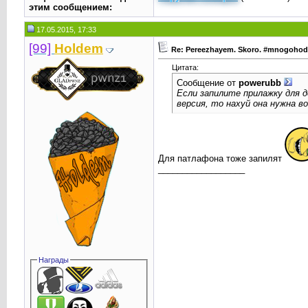
этим сообщением:
17.05.2015, 17:33
[99]
Holdem
Re: Pereezhayem. Skoro. #mnogoho
Цитата:
Сообщение от
powerubb
Если запилите прилажку для д
версия, то нахуй она нужна в
Для патлафона тоже запилят
__________________
Награды