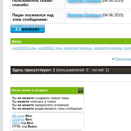
Пользователь сказал
Поручик Голицын
(04.06.2015)
cпасибо:
Пацан посмеялся над
Поручик Голицын
(04.06.2015)
этим сообщением:
Метки
user550622 няш
,
user550622 няш
,
кразиспед xауисас
,
кразиспед хауисас
,
пору
«
Предыдущ
Здесь присутствуют: 1
(пользователей: 0 , гостей: 1)
Ваши права в разделе
Вы
не можете
создавать новые темы
Вы
можете
отвечать в темах
Вы
не можете
прикреплять вложения
Вы
не можете
редактировать свои сообщения
BB коды
Вкл.
Смайлы
Вкл.
[IMG]
код
Вкл.
HTML код
Выкл.