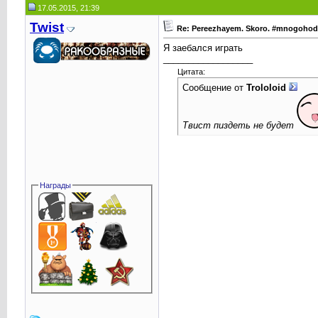
17.05.2015, 21:39
Twist
Re: Pereezhayem. Skoro. #mnogoho
Я заебался играть
__________________
Цитата:
Сообщение от
Trolоloid
Твист пиздеть не будет
Награды