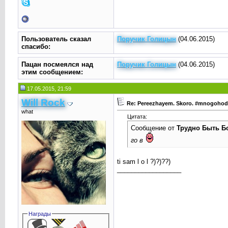
Пользователь сказал
Поручик Голицын
(04.06.2015)
cпасибо:
Пацан посмеялся над
Поручик Голицын
(04.06.2015)
этим сообщением:
17.05.2015, 21:59
Will Rock
Re: Pereezhayem. Skoro. #mnogoho
what
Цитата:
Сообщение от
Трудно Быть Б
го в
ti sam l o l ?)?)??)
__________________
Награды