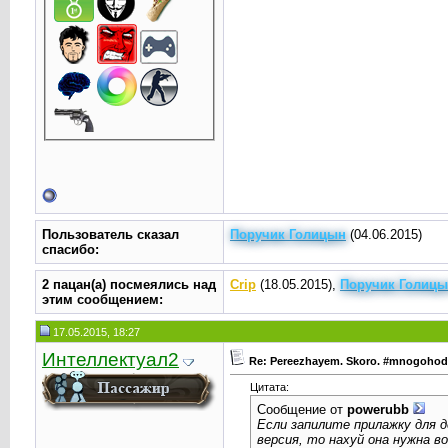
Пользователь сказал
Поручик Голицын
(04.06.2015)
cпасибо:
2 пацан(а) посмеялись над
Crip
(18.05.2015),
Поручик Голиц
этим сообщением:
17.05.2015, 18:27
Интеллектуал2
Re: Pereezhayem. Skoro. #mnogoho
Цитата:
Сообщение от
powerubb
Если запилите прилажку для д
версия, то нахуй она нужна в