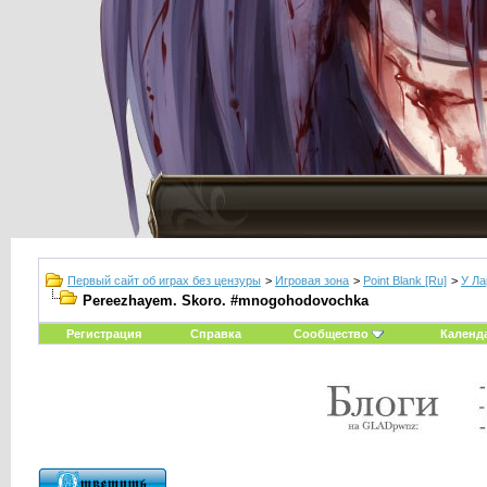
Первый сайт об играх без цензуры
>
Игровая зона
>
Point Blank [Ru]
>
У Ла
Pereezhayem. Skoro. #mnogohodovochka
Регистрация
Справка
Сообщество
Календ