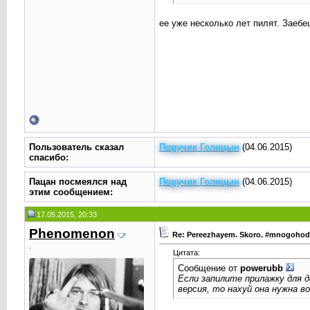
ее уже несколько лет пилят. Заебе
Пользователь сказал
Поручик Голицын
(04.06.2015)
cпасибо:
Пацан посмеялся над
Поручик Голицын
(04.06.2015)
этим сообщением:
17.05.2015, 20:33
Phenomenоn
Re: Pereezhayem. Skoro. #mnogoho
.
Цитата:
Сообщение от
powerubb
Если запилите прилажку для д
версия, то нахуй она нужна в