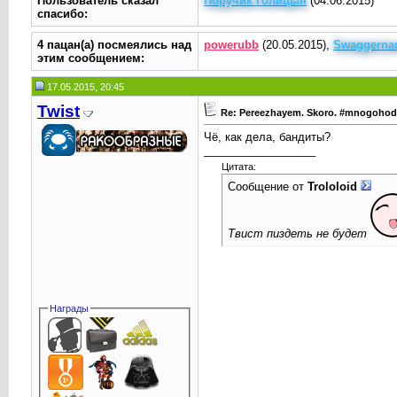
Пользователь сказал
Поручик Голицын
(04.06.2015)
cпасибо:
4 пацан(а) посмеялись над
powerubb
(20.05.2015),
Swaggerna
этим сообщением:
17.05.2015, 20:45
Twist
Re: Pereezhayem. Skoro. #mnogoho
Чё, как дела, бандиты?
__________________
Цитата:
Сообщение от
Trolоloid
Твист пиздеть не будет
Награды