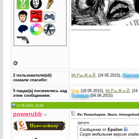
__________________
2 пользователя(ей)
Mr.Р.ы.Ж.и.Й.
(24.05.2015),
Поручи
сказали cпасибо:
5 пацан(а) посмеялись над
Crip
(18.05.2015),
Mr.Р.ы.Ж.и.Й.
(24.
этим сообщением:
Голицын
(04.06.2015)
17.05.2015, 16:53
powerubb
Re: Pereezhayem. Skoro. #mnogoho
Цитата:
Сообщение от
Epsilоn
Скоро мобильная версия глада