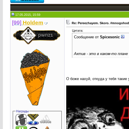
17.05.2015, 15:59
[99]
Holdem
Re: Pereezhayem. Skoro. #mnogoho
Цитата:
Сообщение от
Spicesonic
Актив - это в каком-то план
О боже нахуй, откуда у тебя таки
Награды