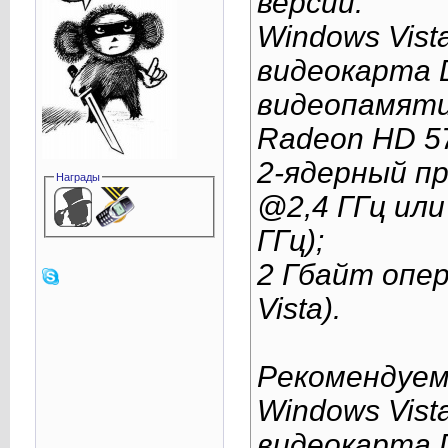
версии:
Windows Vist
видеокарта D
видеопамяти
Radeon HD 57
2-ядерный пр
Награды
@2,4 ГГц или
ГГц);
2 Гбайт опе
Vista).
Рекомендуем
Windows Vist
видеокарта D