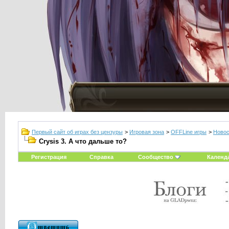
Первый сайт об играх без цензуры
>
Игровая зона
>
OFFLine игры
>
Новос
Crysis 3. А что дальше то?
Регистрация
Справка
Сообщество
Календ