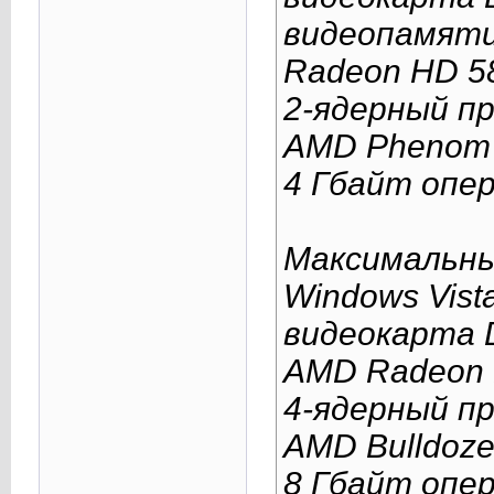
видеопамяти
Radeon HD 58
2-ядерный про
AMD Phenom I
4 Гбайт опе
Максимальны
Windows Vist
видеокарта D
AMD Radeon 
4-ядерный про
AMD Bulldoze
8 Гбайт опе