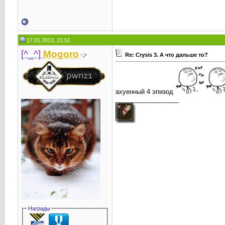
17.01.2013, 21:51
[^_^]
Mogoro
Re: Crysis 3. А что дальше то?
ахуенный 4 эпизод
__________________
Награды