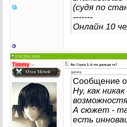
(судя по ст
-------
Онлайн 10 че
17.01.2013, 20:50
Timmy
Re: Crysis 3. А что дальше то?
Цитата:
Сообщение 
Ну, как ника
возможностя
А сюжет - та
есть иннова