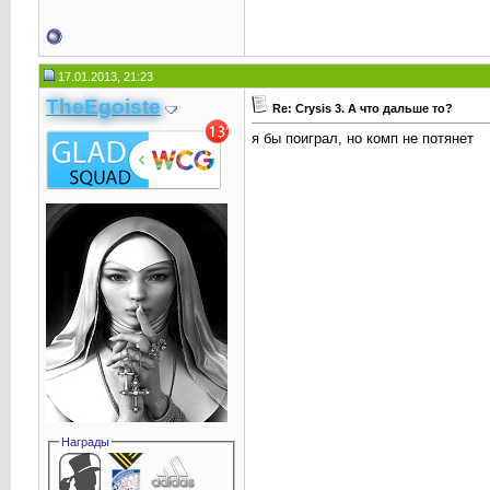
17.01.2013, 21:23
TheEgoiste
Re: Crysis 3. А что дальше то?
я бы поиграл, но комп не потянет
Награды