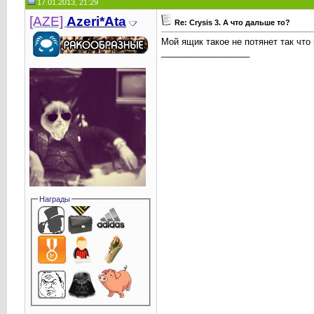
17.01.2013, 21:29
[AZE]
Azeri*Ata
Re: Crysis 3. А что дальше то?
Мой ящик такое не потянет так что 
__________________
Награды