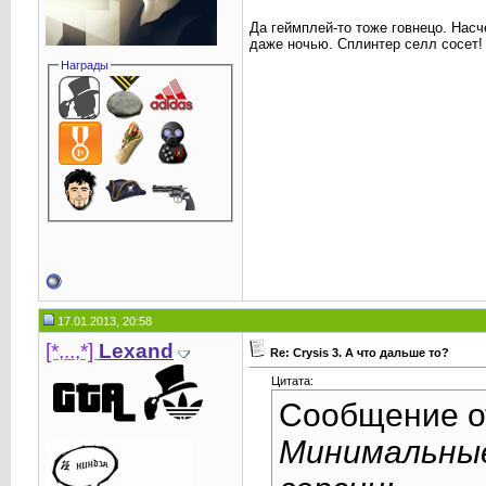
Да геймплей-то тоже говнецо. Насч
даже ночью. Сплинтер селл сосет!
Награды
17.01.2013, 20:58
[*,..,*]
Lexand
Re: Crysis 3. А что дальше то?
Цитата:
Сообщение 
Минимальные