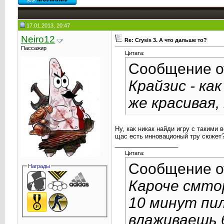
17.01.2013, 20:47
Neiro12
Re: Crysis 3. А что дальше то?
Пассажир
Цитата:
Сообщение 
Крайзис - ка
же красивая,
Ну, как никак найди игру с такими 
щас есть инновационый тру сюжет
__________________
Цитата:
Сообщение 
Награды
Кароче смтор
10 минут пил
влаживаешь б