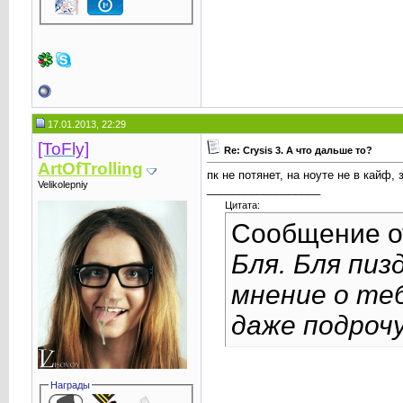
17.01.2013, 22:29
[ToFly]
Re: Crysis 3. А что дальше то?
ArtOfTrolling
пк не потянет, на ноуте не в кайф, 
Velikolepniy
__________________
Цитата:
Сообщение 
Бля. Бля пиз
мнение о теб
даже подрочу
Награды