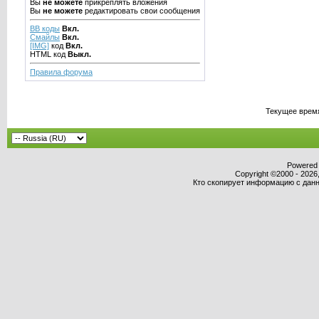
Вы
не можете
прикреплять вложения
Вы
не можете
редактировать свои сообщения
BB коды
Вкл.
Смайлы
Вкл.
[IMG]
код
Вкл.
HTML код
Выкл.
Правила форума
Текущее врем
Powered b
Copyright ©2000 - 2026,
Кто скопирует информацию с данно