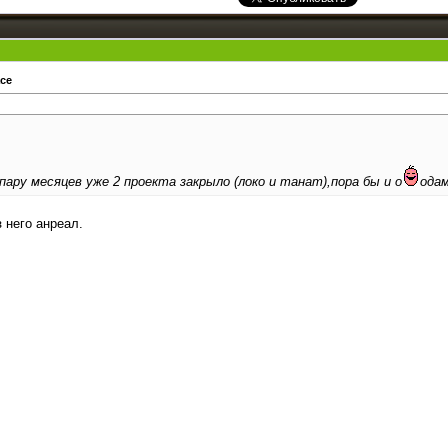
ace
ару месяцев уже 2 проекта закрыло (локо и танат),пора бы и о
одам
з него анреал.