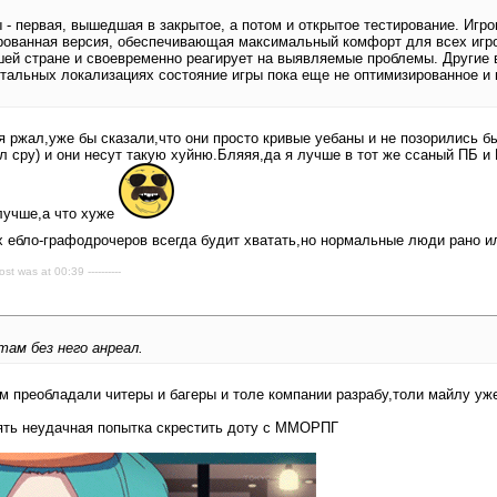
 - первая, вышедшая в закрытое, а потом и открытое тестирование. Игр
рованная версия, обеспечивающая максимальный комфорт для всех игро
шей стране и своевременно реагирует на выявляемые проблемы. Другие 
стальных локализациях состояние игры пока еще не оптимизированное и
ал,уже бы сказали,что они просто кривые уебаны и не позорились бы.Т
л сру) и они несут такую хуйню.Бляяя,да я лучше в тот же ссаный ПБ и
 лучше,а что хуже
х ебло-графодрочеров всегда будит хватать,но нормальные люди рано и
ost was at 00:39 ----------
там без него анреал.
Ам преобладали читеры и багеры и толе компании разрабу,толи майлу уже
блять неудачная попытка скрестить доту с ММОРПГ