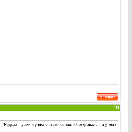
#
25
я "Редкие" пушки и у них он там последний открывался, а у меня