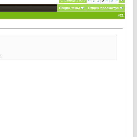
Страница 3 из 5
<
1
2
3
4
5
>
Опции темы
Опции просмотра
#
21
.