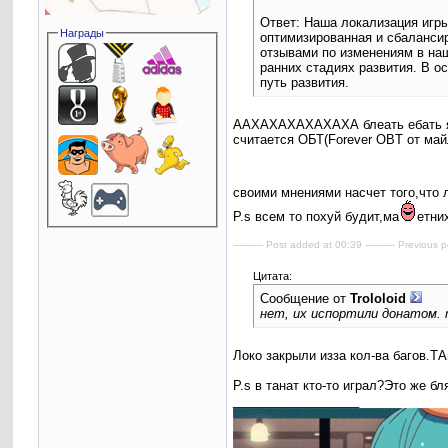
Ответ: Наша локализация игры
Награды
оптимизированная и сбаланси
отзывами по изменениям в на
ранних стадиях развития. В о
путь развития.
ААХАХАХАХАХАХА блеать ебать я рж
считается ОБТ(Forever OBT от май
своими мнениями насчет того,что
P.s всем то похуй будит,ма
етни
---------- Post added at 00:39 ---------- Previous p
Цитата:
Сообщение от
Trololоid
нет, их испортили донатом. 
Локо закрыли изза кол-ва багов.Т
P.s в танат кто-то играл?Это же 
__________________