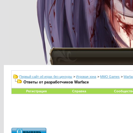
Первый сайт об играх без цензуры
>
Игровая зона
>
MMO Games
>
Warfa
Ответы от разработчиков Warface
Регистрация
Справка
Сообществ