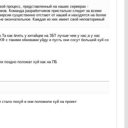
овой процесс, представленный на наших серверах -
ков. Команда разработчиков пристально следит за всеми
версии существенно отстают от нашей и находятся на более
 не окончательное. Каждая из них имеет свой неповторимый
а как блять у китайцев на ЗБТ лучше чем у нас,а у нас
 КФ с такими обновами уйду и пусть они сосут большой хуй со
ли поздно положат хуй как на ПБ
 стало похуй и они положили хуй на проект