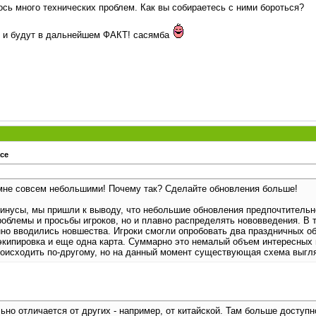
сь много технических проблем. Как вы собираетесь с ними бороться?
ас и будут в дальнейшем ФАКТ! сасямба
ace
мне совсем небольшими! Почему так? Сделайте обновления больше!
минусы, мы пришли к выводу, что небольшие обновления предпочтительн
роблемы и просьбы игроков, но и плавно распределять нововведения. В 
нно вводились новшества. Игроки смогли опробовать два праздничных 
экипировка и еще одна карта. Суммарно это немалый объем интересных 
оисходить по-другому, но на данный момент существующая схема выгл
ьно отличается от других - например, от китайской. Там больше доступно