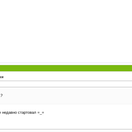
ace
т?
е недавно стартовал =_=