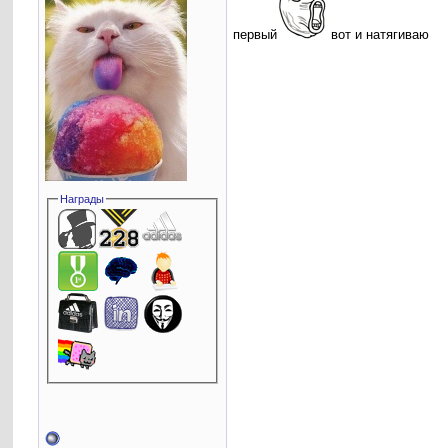
первый
вот и натягиваю
Награды