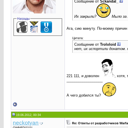
Сообщение от
Sckandal_
Их закрыли?
Мыло за п
Награды
Ага, сию минуту. По-моему причин 
Цитата:
Сообщение от
Trololоid
нет, их испортили донатом. 
221 111, и доволен
, хотя,
__________________
А чего добился ты?
19.06.2012, 00:34
neckotyan
Re: Ответы от разработчиков Warf
OWNED!11!1!