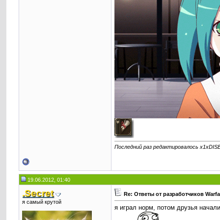
Последний раз редактировалось x1xDISE
19.06.2012, 01:40
.Secret
Re: Ответы от разработчиков Warf
я самый крутой
я играл норм, потом друзья начали