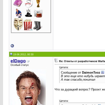
19.06.2012, 00:30
elDago
Re: Ответы от разработчиков Warf
Особый статус
Цитата:
Сообщение от
DaimonTooz
В это еще кто нибудь играе
А так спасибо,почитал
Что за дурацкий вопрос? Проэкт ж
Цитата: