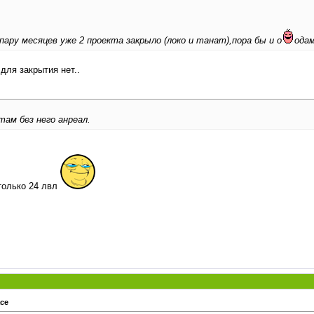
ару месяцев уже 2 проекта закрыло (локо и танат),пора бы и о
одам
для закрытия нет..
там без него анреал.
 только 24 лвл
ace