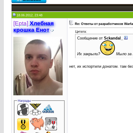
18.06.2012, 23:48
[Epta]
Хлебная
Re: Ответы от разработчиков Warf
крошкa Енот
Цитата:
Сообщение от
Sckandal_
Их закрыли?
Мыло за п
нет, их испортили донатом. там бе
Награды