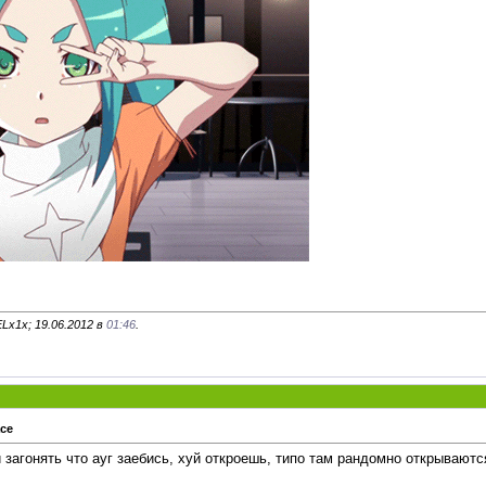
Lx1x; 19.06.2012 в
01:46
.
ace
 загонять что ауг заебись, хуй откроешь, типо там рандомно открываютс