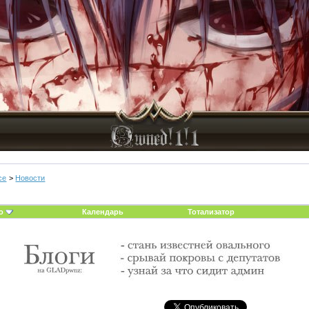
ce
>
Новости
о
Календарь
Тотализатор