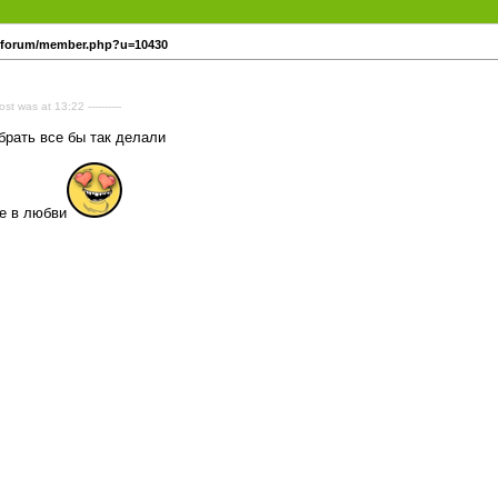
u/forum/member.php?u=10430
ost was at 13:22 ----------
брать все бы так делали
бе в любви