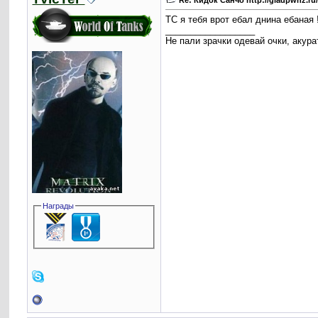
Re: Кидок Санчо http://gladpwnz.r
ТС я тебя врот ебал днина ебаная 
__________________
Не пали зрачки одевай очки, акура
Награды