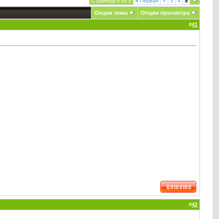
Страница 5 из 5
«
Первая
<
3
4
5
Опции темы
Опции просмотра
#
41
#
42