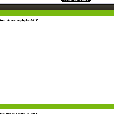
u/forum/member.php?u=10430