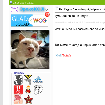
25.06.2013, 12:22
[^^,]
OpexoKOJI
Re: Кидок Санчо http://gladpwnz.r
хули лахов то ни кидать
---------- Post added at 13:22 ---------- Previous p
можно было бы разбить ебало и за
__________________
Тот момент когда он признался те
Мой
Twitch
Награды