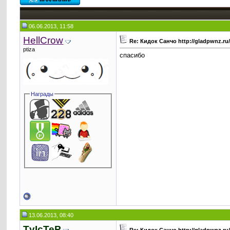
06.06.2013, 11:58
HellCrow
Re: Кидок Санчо http://gladpwnz.r
ptiza
спасибо
Награды
13.06.2013, 08:40
TvIcTeP