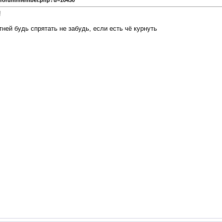
u/forum/member.php?u=10430
!
тней будь спрятать не забудь, если есть чё курнуть