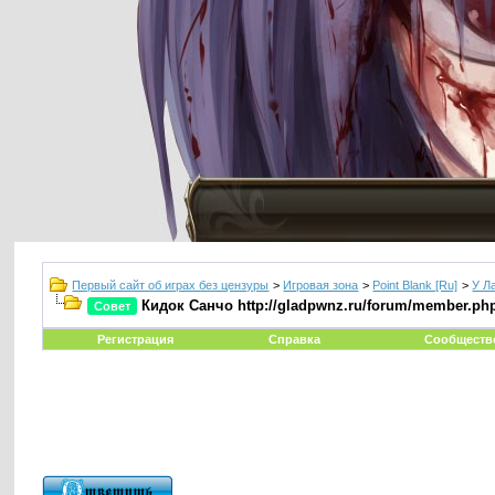
Первый сайт об играх без цензуры
>
Игровая зона
>
Point Blank [Ru]
>
У Л
Кидок Санчо http://gladpwnz.ru/forum/member.ph
Совет
Регистрация
Справка
Сообществ