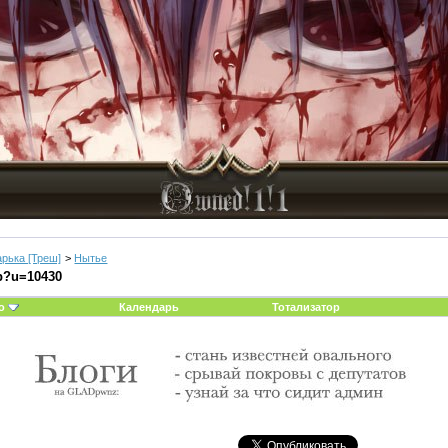
арька [Треш]
>
Нытье
p?u=10430
о
Календарь
Тотализатор