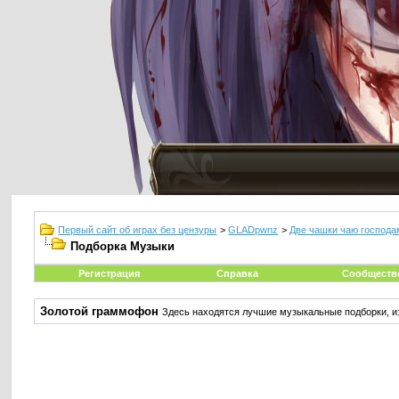
Первый сайт об играх без цензуры
>
GLADpwnz
>
Две чашки чаю господа
Подборка Музыки
Регистрация
Справка
Сообществ
Золотой граммофон
Здесь находятся лучшие музыкальные подборки, из