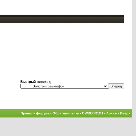
Быстрый переход
Правила форума
-
Обратная связь
-
OWBED!!1!!1
-
Архив
-
Вверх