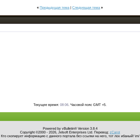
«
Предыдущая тема
|
Следующая тема
»
Текущее время:
08:06
. Часовой пояс GMT +5.
Powered by vBulletin® Version 3.8.4
Copyright ©2000 - 2026, Jelsoft Enterprises Ltd. Перевод:
zCarot
Кто скопирует информацию с данного портала без ссылки на него, тот лох ибаный! \m/