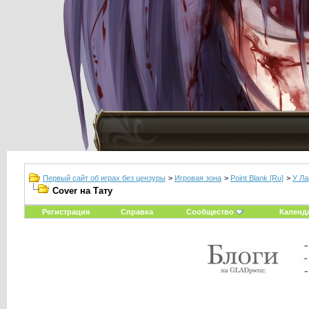
Первый сайт об играх без цензуры
>
Игровая зона
>
Point Blank [Ru]
>
У Ла
Cover на Тату
Регистрация
Справка
Сообщество
Календ