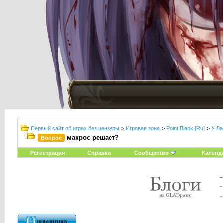
Первый сайт об играх без цензуры
>
Игровая зона
>
Point Blank [Ru]
>
У Ла
макрос решает?
Вопрос
Регистрация
Справка
Сообщество
Календ