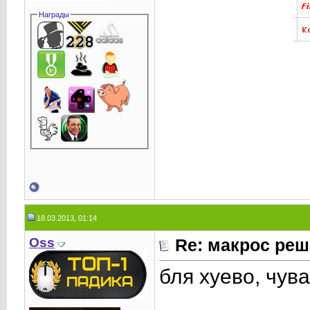
Награды
18.03.2013, 01:14
Oss
Re: макрос реш
бля хуево, чув
____________