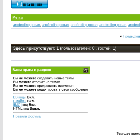
Метки
artoftrolling pocan
,
artoftrolling pocan
,
artoftrolling pocan
,
artoftrolling pocan
,
artoftro
«
Предыдущ
Здесь присутствуют: 1
(пользователей: 0 , гостей: 1)
Ваши права в разделе
Вы
не можете
создавать новые темы
Вы
можете
отвечать в темах
Вы
не можете
прикреплять вложения
Вы
не можете
редактировать свои сообщения
BB коды
Вкл.
Смайлы
Вкл.
[IMG]
код
Вкл.
HTML код
Выкл.
Правила форума
Текущее врем