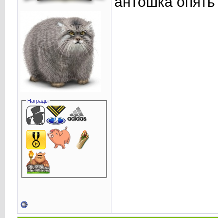
антошка опять
Награды