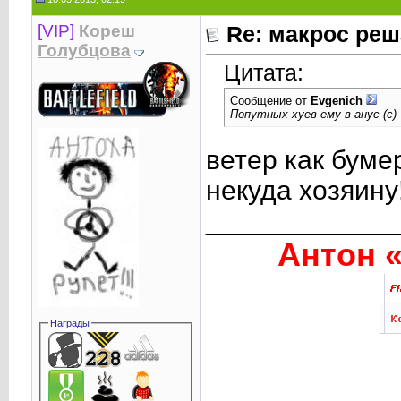
[VIP]
Кореш
Re: макрос реш
Голубцова
Цитата:
Сообщение от
Evgenich
Попутных хуев ему в анус (с)
ветер как буме
некуда хозяину!
____________
Антон «
Награды