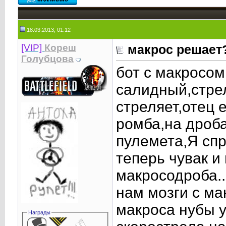
18.03.2013, 01:12
[VIP]
Кореш
макрос решает
Голубцова
бот с макросом
салидный,стрел
стреляет,отец 
ромба,на дроба
пулемета,Я спр
теперь чувак и
макросодроба..
нам мозги с м
макроса нубы у
Награды