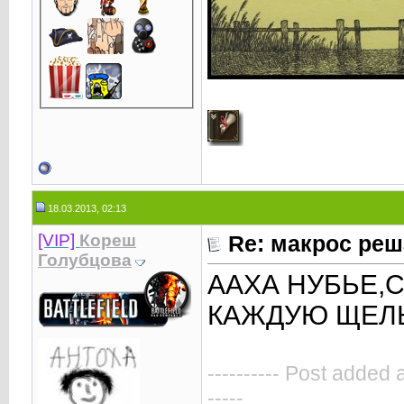
18.03.2013, 02:13
[VIP]
Кореш
Re: макрос реш
Голубцова
ААХА НУБЬЕ,
КАЖДУЮ ЩЕЛ
---------- Post added 
-----