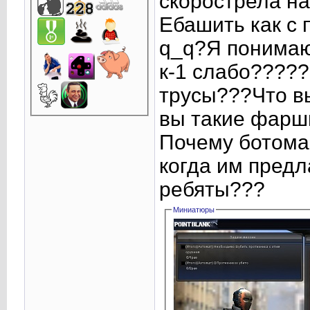
скорострела на
Ебашить как с 
q_q?Я понимаю 
к-1 слабо????
трусы???Что вы
вы такие фарши
Почему ботомак
когда им предл
ребяты???
Миниатюры