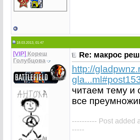
18.03.2013, 01:47
[VIP]
Кореш
Re: макрос реш
Голубцова
http://gladpwnz
gla...ml#post15
читаем тему и 
все преумножим
---------- Post added 
-----