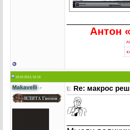
____________
Антон «
18.03.2013, 02:16
Makavelli
Re: макрос реш
____________