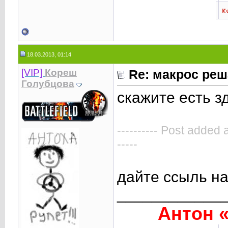
18.03.2013, 01:14
[VIP]
Кореш
Re: макрос реш
Голубцова
скажите есть з
---------- Post added 
-----
дайте ссыль на
____________
Антон «