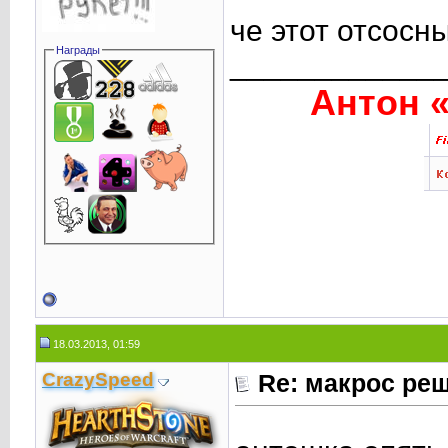
че этот отсосн
Награды
____________
Антон «
18.03.2013, 01:59
CrаzySpeed
Re: макрос ре