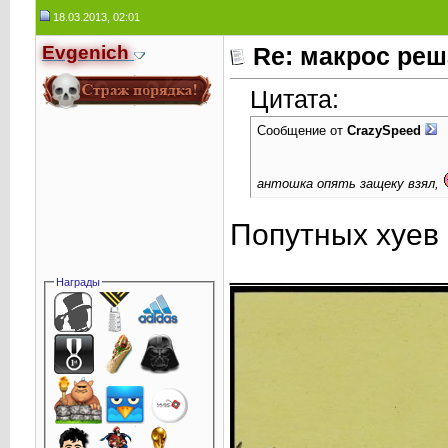
18.03.2013, 02:01
Evgenich
Re: макрос реш
Цитата:
Сообщение от
CrаzySpeed
антошка опять защеку взял,
Попутных хуев 
____________
Награды