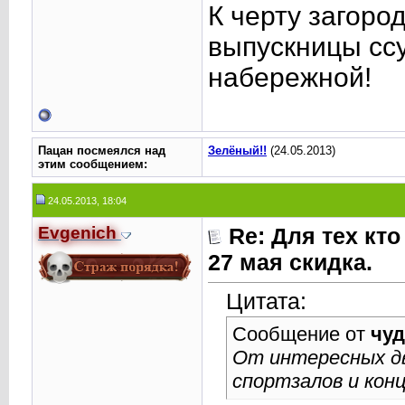
К черту загоро
выпускницы ссу
набережной!
Пацан посмеялся над
Зелёный!!
(24.05.2013)
этим сообщением:
24.05.2013, 18:04
Evgenich
Re: Для тех кто
27 мая скидка.
Цитата:
Сообщение от
чуд
От интересных дв
спортзалов и конц