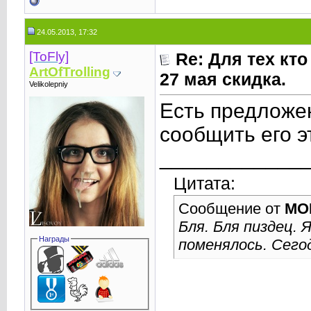
24.05.2013, 17:32
[ToFly]
Re: Для тех кто
ArtOfTrolling
27 мая скидка.
Velikolepniy
Есть предложе
сообщить его 
____________
Цитата:
Сообщение от
MO
Бля. Бля пиздец. 
Награды
поменялось. Сегод