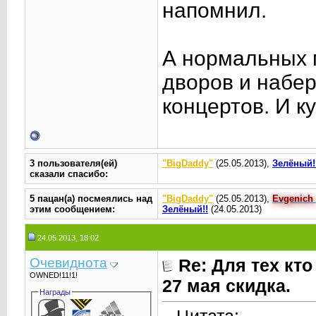
напомнил.
А нормальных м
дворов и набер
концертов. И к
3 пользователя(ей)
"BigDaddy"
(25.05.2013),
Зелёный!
сказали cпасибо:
5 пацан(а) посмеялись над
"BigDaddy"
(25.05.2013),
Evgenich
этим сообщением:
Зелёный!!
(24.05.2013)
24.05.2013, 18:02
Очевиднота
Re: Для тех кто
OWNED!11!1!
27 мая скидка.
Награды