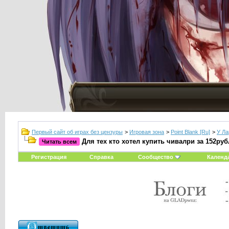
Первый сайт об играх без цензуры
>
Игровая зона
>
Point Blank [Ru]
>
У Ла
Для тех кто хотел купить чивалри за 152руб
Читать всем
Регистрация
Справка
Сообщество
Календ