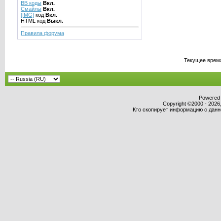
BB коды
Вкл.
Смайлы
Вкл.
[IMG]
код
Вкл.
HTML код
Выкл.
Правила форума
Текущее врем
Powered b
Copyright ©2000 - 2026,
Кто скопирует информацию с данног