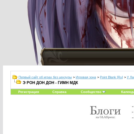
Первый сайт об играх без цензуры
>
Игровая зона
>
Point Blank [Ru]
>
У Ла
Э РОН ДОН ДОН - ГИМН МДК
Регистрация
Справка
Сообщество
Календ