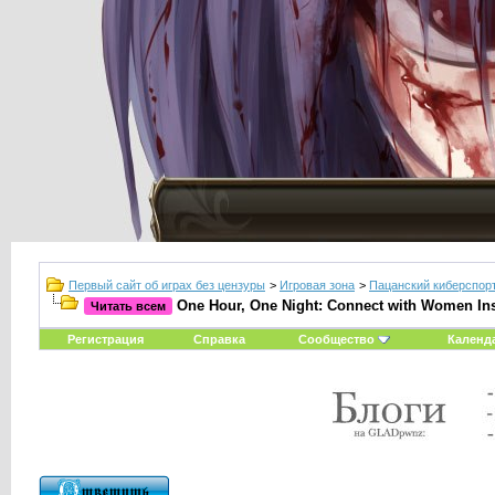
Первый сайт об играх без цензуры
>
Игровая зона
>
Пацанский киберспор
One Hour, One Night: Connect with Women Ins
Читать всем
Регистрация
Справка
Сообщество
Календ