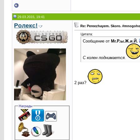
29.03.2015, 19:41
Ролекс!
Re: Pereezhayem. Skoro. #mnogoh
Цитата:
Сообщение от
Mr.Р.ы.Ж.и.Й.
С колен поднимается.
2 раз?
Награды