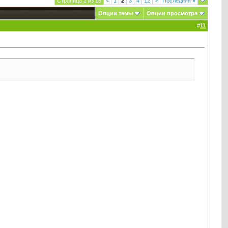
Страница 2 из 15
<
1
2
3
4
12
>
Последняя
»
Опции темы
Опции просмотра
#
11