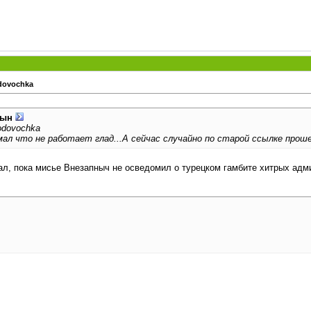
dovochka
цын
odovochka
мал что не работает глад...А сейчас случайно по старой ссылке прош
ал, пока мисье Внезапныч не осведомил о турецком гамбите хитрых ад