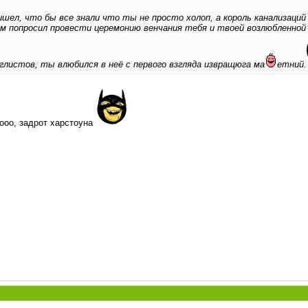
ишел, что бы все знали что ты не просто холоп, а король канализаци
м попросил провести церемонию венчания тебя и твоей возлюбленной 
глистов, ты влюбился в неё с первого взгляда извращюга ма
етний.
оооо, задрот харстоуна