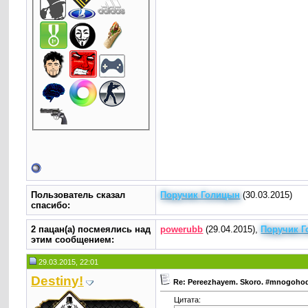
Пользователь сказал
Поручик Голицын
(30.03.2015)
cпасибо:
2 пацан(а) посмеялись над
powerubb
(29.04.2015),
Поручик 
этим сообщением:
29.03.2015, 22:01
Destiny!
Re: Pereezhayem. Skoro. #mnogoho
Цитата: