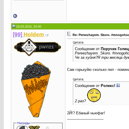
29.03.2015, 20:40
[99]
Holdem
Re: Pereezhayem. Skoro. #mnogoho
Цитата:
Сообщение от
Поручик Голи
Pereezhayem. Skoro. #mnogoh
Че за хуйня?Я три месяца ду
Сам горькуйю сколько пил - помин
Цитата:
Сообщение от
Ролекс!
2 раз?
2Й!? Ебаный ньюфаг!
__________________
Награды