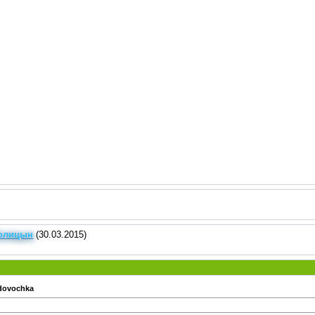
Голицын
(30.03.2015)
dovochka