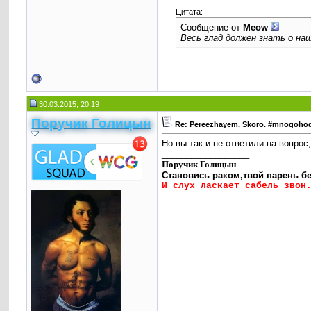
Цитата:
Сообщение от
Meow
Весь глад должен знать о на
30.03.2015, 20:19
Поручик Голицын
Re: Pereezhayem. Skoro. #mnogoho
Но вы так и не ответили на вопрос
__________________
Поручик Голицын
Становись раком,твой парень бе
И слух ласкает сабель звон