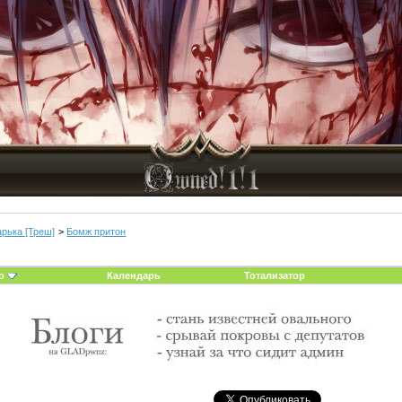
арька [Треш]
>
Бомж притон
о
Календарь
Тотализатор