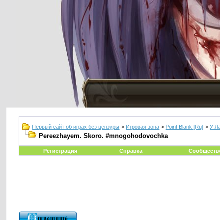
Первый сайт об играх без цензуры
>
Игровая зона
>
Point Blank [Ru]
>
У Л
Pereezhayem. Skoro. #mnogohodovochka
Регистрация
Справка
Сообществ