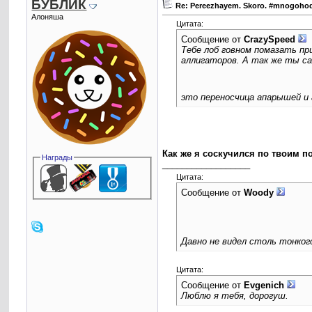
БУБЛИК
Re: Pereezhayem. Skoro. #mnogoho
Алоняша
Цитата:
Сообщение от
CrаzySpeed
Тебе лоб говном помазать пр
аллигаторов. А так же ты са
это переносчица апарышей и 
Как же я соскучился по твоим п
Награды
__________________
Цитата:
Сообщение от
Woody
Давно не видел столь тонког
Цитата:
Сообщение от
Evgenich
Люблю я тебя, дорогуш.