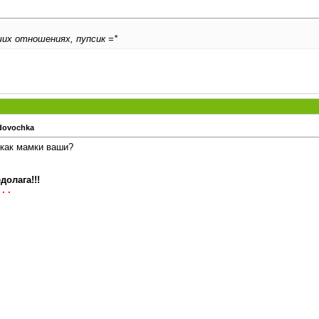
ших отношениях, пупсик =*
dovochka
,как мамки ваши?
долага!!!
...