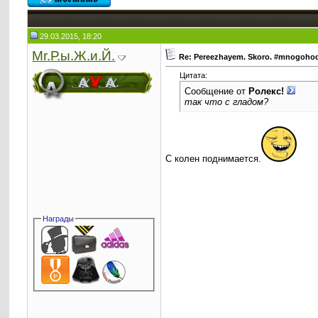
29.03.2015, 18:20
Mr.Р.ы.Ж.и.Й.
Re: Pereezhayem. Skoro. #mnogoho
Цитата:
Сообщение от
Ролекс!
так что с гладом?
С колен поднимается.
Награды