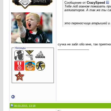
Сообщение от
CrаzySpeed
Тебе лоб говном помазать пр
аллигаторов. А так же ты са
это переносчица апарышей и 
сучка не забл обо мне, так приятн
__________________
Награды
30.03.2015, 13:18