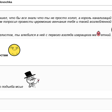
dovochka
ишел, что бы все знали что ты не просто холоп, а король канализаци
м попросил провести церемонию венчания тебя и твоей возлюбленной 
глистов, ты влюбился в неё с первого взгляда извращюга ма
етний.
остам
о подъеба мсье