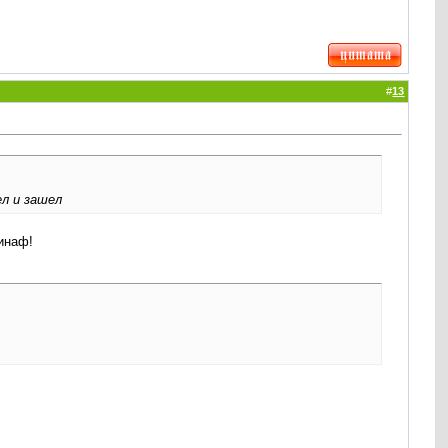
#
13
ел и зашел
минаф!