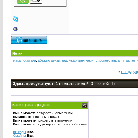
Метки
мака пососака
,
абажаю дейзи
,
задумка хуйня как и тс
,
ролекс няша
,
тс делает
«
Предыдущ
Здесь присутствуют: 1
(пользователей: 0 , гостей: 1)
Ваши права в разделе
Вы
не можете
создавать новые темы
Вы
можете
отвечать в темах
Вы
не можете
прикреплять вложения
Вы
не можете
редактировать свои сообщения
BB коды
Вкл.
Смайлы
Вкл.