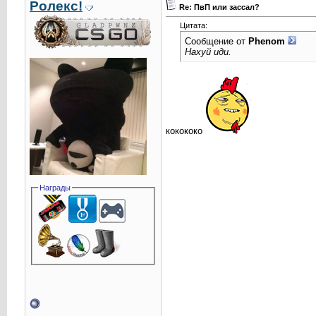
Ролекс!
Re: ПвП или зассал?
Цитата:
Сообщение от
Phenom
Нахуй иди.
кокококо
Награды