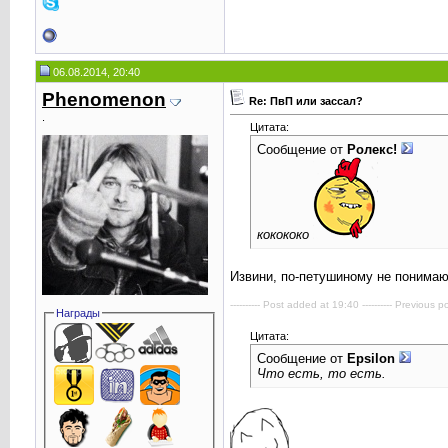
06.08.2014, 20:40
Phenomenоn
Re: ПвП или зассал?
.
Цитата:
Сообщение от
Ролекс!
кокококо
Извини, по-петушиному не понимаю
---------- Post added at 19:40 ---------- Previous po
Награды
Цитата:
Сообщение от
Epsilоn
Что есть, то есть.