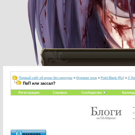
Первый сайт об играх без цензуры
>
Игровая зона
>
Point Blank [Ru]
>
У Ла
ПвП или зассал?
Регистрация
Справка
Сообщество
Календ