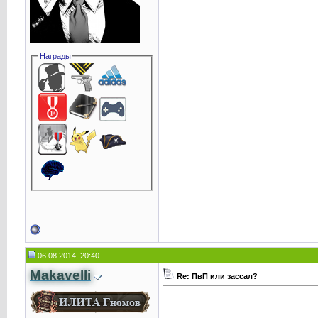
Награды
06.08.2014, 20:40
Makavelli
Re: ПвП или зассал?