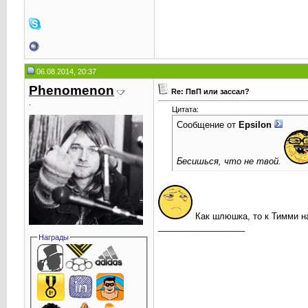
06.08.2014, 20:37
Phenomenоn
Re: ПвП или зассал?
.
Цитата:
Сообщение от
Epsilоn
Бесишься, что не твой.
Как шлюшка, то к Тимми на
__________________
Награды