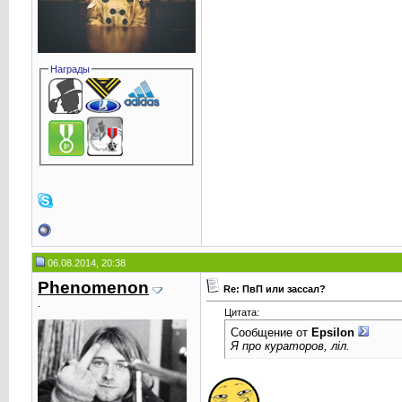
Награды
06.08.2014, 20:38
Phenomenоn
Re: ПвП или зассал?
.
Цитата:
Сообщение от
Epsilоn
Я про кураторов, лiл.