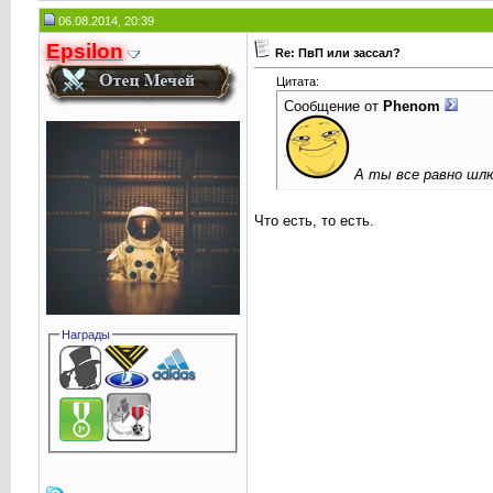
06.08.2014, 20:39
Epsilon
Re: ПвП или зассал?
Цитата:
Сообщение от
Phenom
А ты все равно шл
Что есть, то есть.
Награды