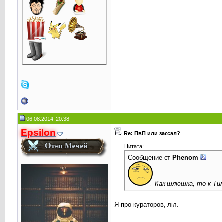
06.08.2014, 20:38
Epsilon
Re: ПвП или зассал?
Цитата:
Сообщение от
Phenom
Как шлюшка, то к Ти
Я про кураторов, лiл.