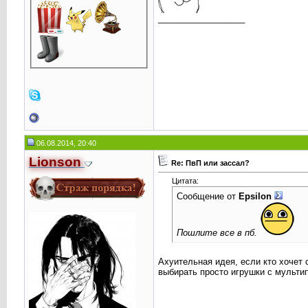
__________________
06.08.2014, 20:40
Lionson
Re: ПвП или зассал?
Цитата:
Сообщение от
Epsilоn
Пошлите все в пб.
Ахуительная идея, если кто хочет 
выбирать просто игрушки с мультип