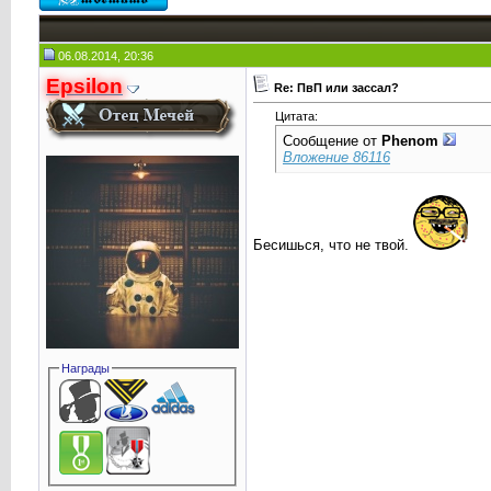
06.08.2014, 20:36
Epsilon
Re: ПвП или зассал?
Цитата:
Сообщение от
Phenom
Вложение 86116
Бесишься, что не твой.
Награды