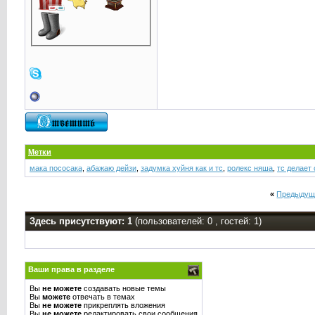
Метки
мака пососака
,
абажаю дейзи
,
задумка хуйня как и тс
,
ролекс няша
,
тс делает
«
Предыдущ
Здесь присутствуют: 1
(пользователей: 0 , гостей: 1)
Ваши права в разделе
Вы
не можете
создавать новые темы
Вы
можете
отвечать в темах
Вы
не можете
прикреплять вложения
Вы
не можете
редактировать свои сообщения