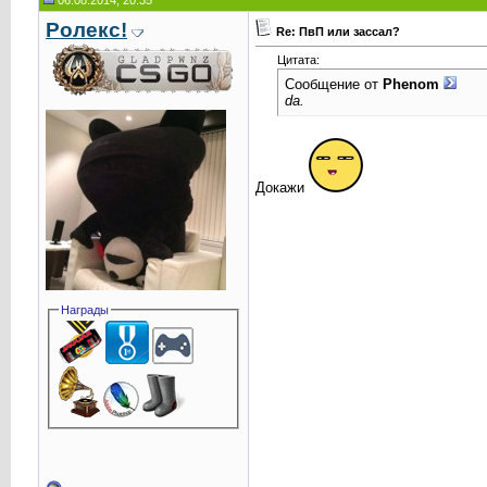
06.08.2014, 20:35
Ролекс!
Re: ПвП или зассал?
Цитата:
Сообщение от
Phenom
da.
Докажи
Награды