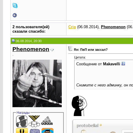
2 пользователя(ей)
Crip
(06.08.2014),
Phenomenоn
(06
сказали cпасибо:
06.08.2014, 20:30
Phenomenоn
Re: ПвП или зассал?
.
Цитата:
Сообщение от
Makavelli
Снимите с него админку, он п
Награды