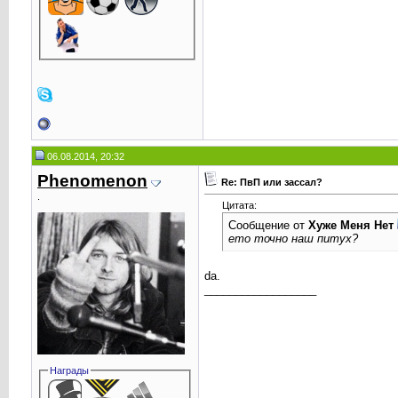
06.08.2014, 20:32
Phenomenоn
Re: ПвП или зассал?
.
Цитата:
Сообщение от
Хуже Меня Нет
ето точно наш питух?
da.
__________________
Награды