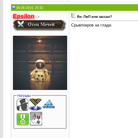
06.08.2014, 20:32
Epsilon
Re: ПвП или зассал?
Срывпокров на гладе.
Награды