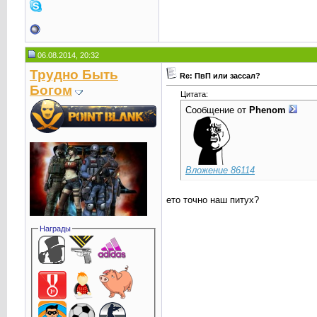
06.08.2014, 20:32
Трудно Быть
Re: ПвП или зассал?
Богом
Цитата:
Сообщение от
Phenom
Вложение 86114
ето точно наш питух?
Награды