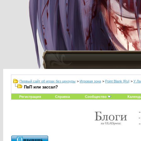
Первый сайт об играх без цензуры
>
Игровая зона
>
Point Blank [Ru]
>
У Ла
ПвП или зассал?
Регистрация
Справка
Сообщество
Календ