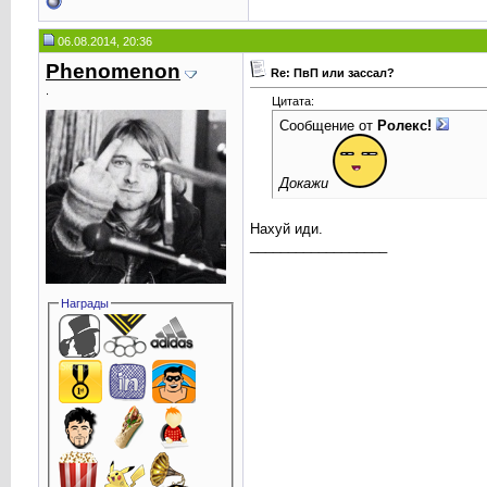
06.08.2014, 20:36
Phenomenоn
Re: ПвП или зассал?
.
Цитата:
Сообщение от
Ролекс!
Докажи
Нахуй иди.
__________________
Награды