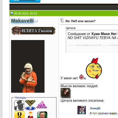
06.08.2014, 20:23
Makavelli
Re: ПвП или зассал?
Цитата:
Сообщение от
Хуже Меня Нет
NO SHIT VIZIVAYU TEBYA NA
---------- Post added at 21:21 ---------- Prev
У меня нет
а
__________________
Мысли великих людей:
Награды
Цитата великого эпсилона: