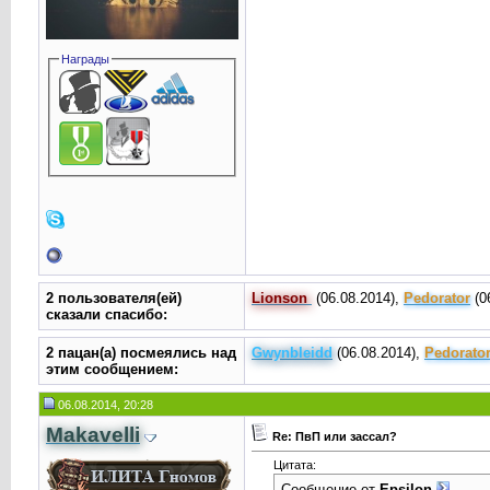
Награды
2 пользователя(ей)
Lionson
(06.08.2014),
Реdorator
(0
сказали cпасибо:
2 пацан(а) посмеялись над
Gwynbleidd
(06.08.2014),
Реdorato
этим сообщением:
06.08.2014, 20:28
Makavelli
Re: ПвП или зассал?
Цитата:
Сообщение от
Epsilоn