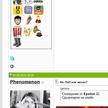
06.08.2014, 20:35
Phenomenоn
Re: ПвП или зассал?
.
Цитата:
Сообщение от
Epsilоn
Срывпокров на гладе.