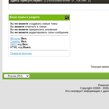
Здесь присутствуют: 1
(пользователей: 0 , гостей: 1)
Ваши права в разделе
Вы
не можете
создавать новые темы
Вы
можете
отвечать в темах
Вы
не можете
прикреплять вложения
Вы
не можете
редактировать свои сообщения
BB коды
Вкл.
Смайлы
Вкл.
[IMG]
код
Вкл.
HTML код
Выкл.
Правила форума
Текущее врем
Powered b
Copyright ©2000 - 2026,
Кто скопирует информацию с данног