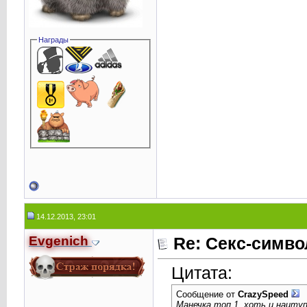
Награды
14.12.2013, 23:01
Evgenich
Re: Секс-симв
Цитата:
Сообщение от
CrаzySpeed
Манечка топ 1, хоть и наитуп