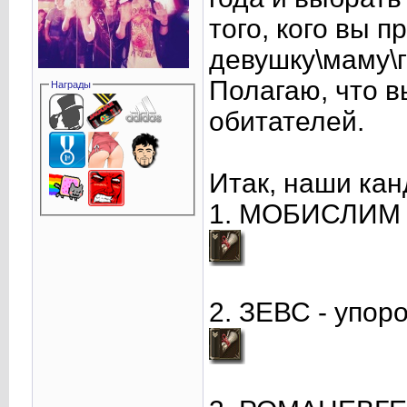
того, кого вы п
девушку\маму\г
Полагаю, что в
Награды
обитателей.
Итак, наши кан
1. МОБИСЛИМ -
2. ЗЕВС - упор