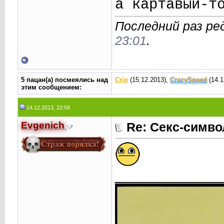
а картавый-т
Последний раз ре
23:01
.
5 пацан(а) посмеялись над
Crip
(15.12.2013),
CrаzySpeed
(14.1
этим сообщением:
14.12.2013, 22:58
Evgenich
Re: Секс-симв
____________