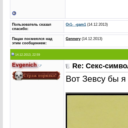
Пользователь сказал
Or1-_-gam1
(14.12.2013)
cпасибо:
Пацан посмеялся над
Gennery
(14.12.2013)
этим сообщением:
14.12.2013, 22:59
Evgenich
Re: Секс-симв
Вот Зевсу бы я
____________