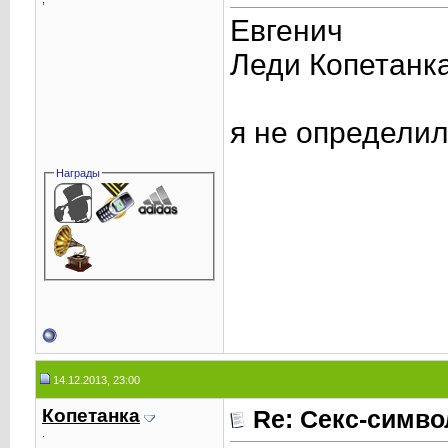
Евгенич
Леди Копетанк
я не определил
Награды
14.12.2013, 23:00
Копетанка
Re: Секс-симв
.