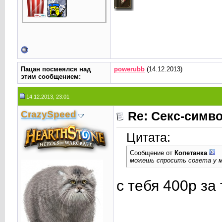
Пацан посмеялся над
powerubb
(14.12.2013)
этим сообщением:
14.12.2013, 23:01
CrаzySpeed
Re: Секс-сим
Цитата:
Сообщение от
Копетанка
можешь спросить совета у 
с тебя 400р за 