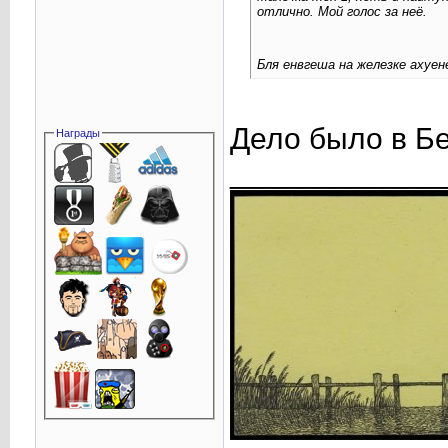
отлично. Мой голос за неё.
Бля енвгеша на железке ахуен
Дело было в Б
Награды
____________