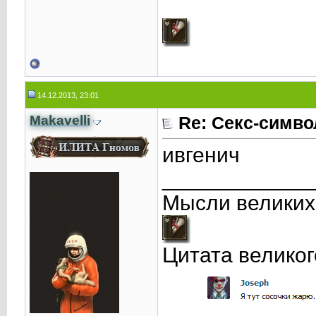
14.12.2013, 23:01
Makavelli
Re: Секс-симв
ивгенич
____________
Мысли великих
Цитата великог