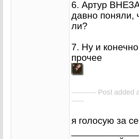
6. Артур ВНЕЗА
давно поняли, 
ли?
7. Ну и конечно
прочее
---------- Post added 
-----
я голосую за с
____________