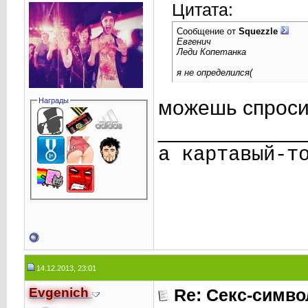
Цитата:
Сообщение от
Squezzle
Евгенич
Леди Копетанка
я не определился(
Награды
можешь спроси
____________
а картавый-т
14.12.2013, 23:01
Evgenich
Re: Секс-симв