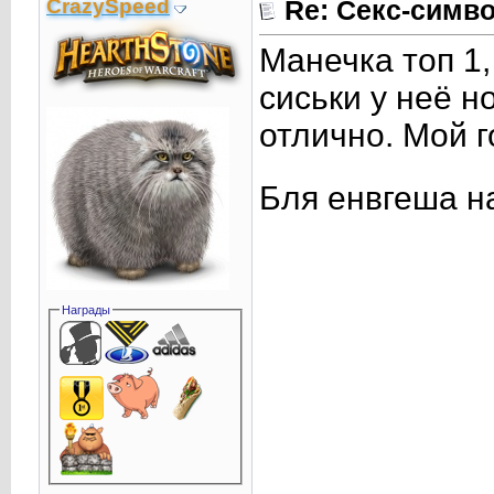
CrаzySpeed
Re: Секс-сим
Манечка топ 1,
сиськи у неё н
отлично. Мой г
Бля енвгеша н
Награды