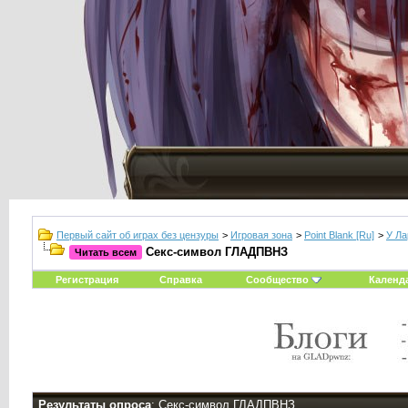
Первый сайт об играх без цензуры
>
Игровая зона
>
Point Blank [Ru]
>
У Ла
Секс-символ ГЛАДПВНЗ
Читать всем
Регистрация
Справка
Сообщество
Календ
Результаты опроса
: Секс-символ ГЛАДПВНЗ