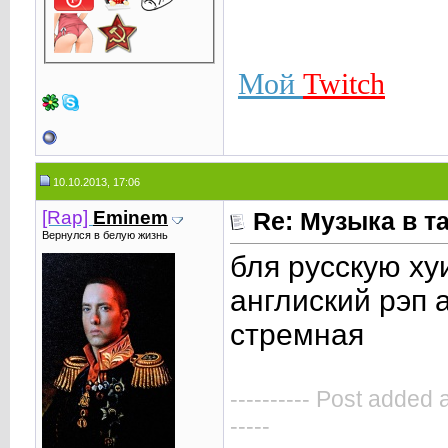
Мой
Twitch
10.10.2013, 17:06
[Rap]
Eminem
Re: Музыка в т
Вернулся в белую жизнь
бля русскую ху
англиский рэп 
стремная
---------- Post added 
-----