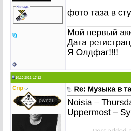
Награды
фото таза в ст
____________
Мой первый акк
Дата регистрац
Я Олдфаг!!!!
10.10.2013, 17:12
Crip
Re: Музыка в т
Noisia – Thursd
Uppermost – S