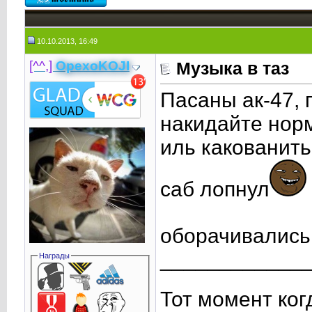
10.10.2013, 16:49
[^^,]
OpexoKOJI
Музыка в таз
Пасаны ак-47, 
накидайте нор
иль какованить
саб лопнул
оборачивались
____________
Награды
Тот момент ког