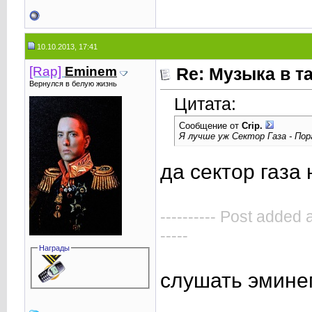
10.10.2013, 17:41
[Rap]
Eminem
Re: Музыка в т
Вернулся в белую жизнь
Цитата:
Сообщение от
Crip.
Я лучше уж Сектор Газа - По
да сектор газа
---------- Post added 
-----
Награды
слушать эмин
____________