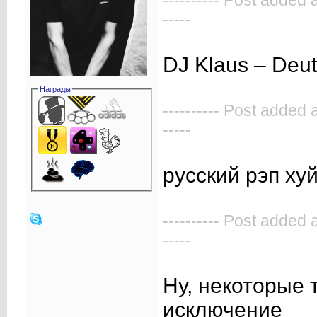
---------- Post added 
-----
DJ Klaus – Deu
Награды
---------- Post added 
-----
русский рэп ху
---------- Post added 
-----
Ну, некоторые 
исключение