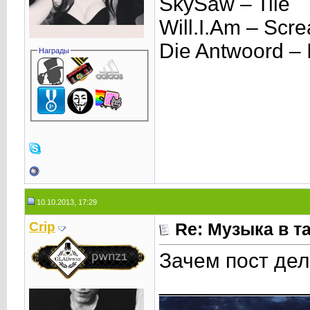
SkySaw – Tile
Will.I.Am – Scre
Die Antwoord – 
Награды
10.10.2013, 17:29
Crip
Re: Музыка в т
Зачем пост де
____________