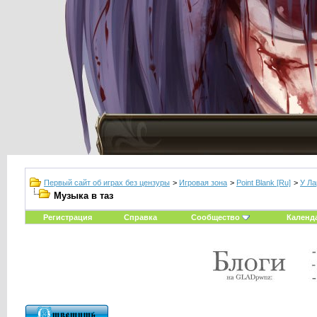
Первый сайт об играх без цензуры
>
Игровая зона
>
Point Blank [Ru]
>
У Ла
Музыка в таз
Регистрация
Справка
Сообщество
Календ