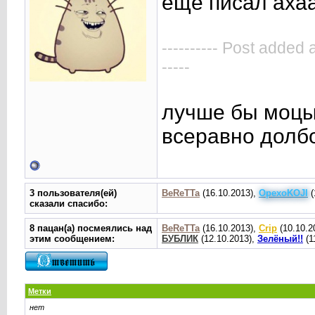
еще писал аха
---------- Post added 
-----
лучше бы моцык
всеравно долб
3 пользователя(ей)
BeReTTa
(16.10.2013),
OpexoKOJI
(
сказали cпасибо:
8 пацан(а) посмеялись над
BeReTTa
(16.10.2013),
Crip
(10.10.2
этим сообщением:
БУБЛИК
(12.10.2013),
Зелёный!!
(1
Метки
нет