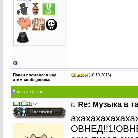
Пацан посмеялся над
Chuckie!
(10.10.2013)
этим сообщением:
10.10.2013, 19:10
iLipTon
Re: Музыка в т
ахахахахахаха
ОВНЕД!!1!ОВНЕ 