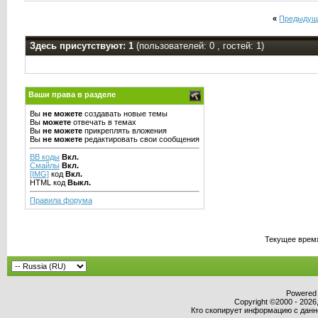
«
Предыдущ
Здесь присутствуют: 1
(пользователей: 0 , гостей: 1)
Ваши права в разделе
Вы
не можете
создавать новые темы
Вы
можете
отвечать в темах
Вы
не можете
прикреплять вложения
Вы
не можете
редактировать свои сообщения
BB коды
Вкл.
Смайлы
Вкл.
[IMG]
код
Вкл.
HTML код
Выкл.
Правила форума
Текущее врем
Powered b
Copyright ©2000 - 2026,
Кто скопирует информацию с данног