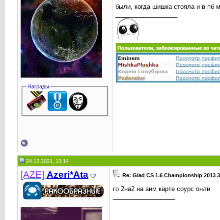
были, когда шишка стояла и в пб м
__________________
Награды
24.12.2021, 13:14
[AZE]
Azeri*Ata
Re: Glad CS 1.6 Championship 2013 
го 2на2 на аим карте соурс онли
__________________