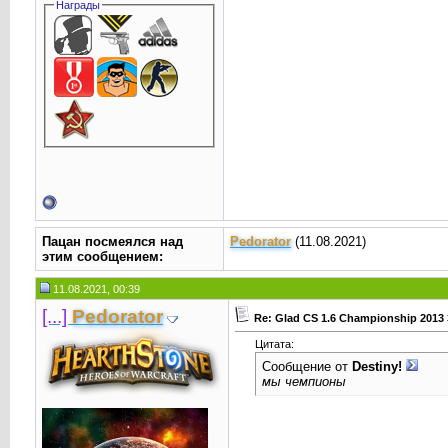
Награды
Пацан посмеялся над
Реdorator
(11.08.2021)
этим сообщением:
11.08.2021, 00:39
[...]
Реdorator
Re: Glad CS 1.6 Championship 2013 
Цитата:
Сообщение от
Destiny!
мы чемпионы