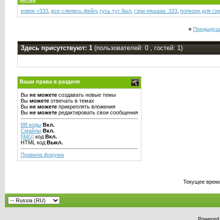
ковер <333
,
все слились фейл
,
гусь тут был
,
гэри няшааа :333
,
попкорн для гэ
«
Предыдущ
Здесь присутствуют: 1
(пользователей: 0 , гостей: 1)
Ваши права в разделе
Вы
не можете
создавать новые темы
Вы
можете
отвечать в темах
Вы
не можете
прикреплять вложения
Вы
не можете
редактировать свои сообщения
BB коды
Вкл.
Смайлы
Вкл.
[IMG]
код
Вкл.
HTML код
Выкл.
Правила форума
Текущее врем
Powered b